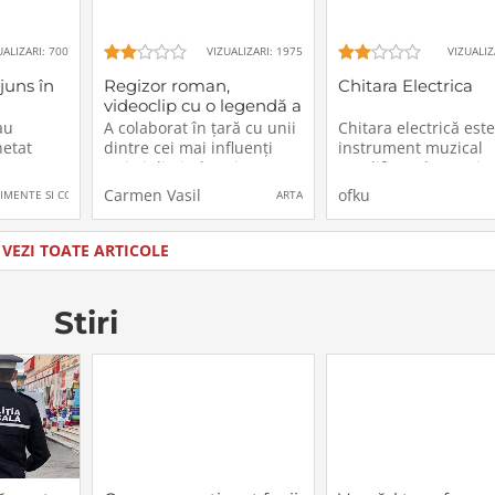
UALIZARI: 700
VIZUALIZARI: 1975
VIZUALIZ
juns în
Regizor roman,
Chitara Electrica
videoclip cu o legendă a
hip-hop-ului din S.U.A.
au
A colaborat în țară cu unii
Chitara electrică est
etat
dintre cei mai influenți
instrument muzical
e Moș
artiști din industria
amplificat electronic,
e tuturor
muzicală – Antonia,
folosit pentru a pro
u
Carmen Vasilescu
ofku
IMENTE SI CONCERTE
ARTA
ost
Compact, Lora, Marcel
sunete și muzică. Ac
rsul
Pavel, Alex Velea, Alina
se bazează pe princi
 în
Eremia, Otilia, Connect-R
inducției electromag
VEZI TOATE ARTICOLE
ezervări
sau Puya – și a regizat, de-
pentru a transforma
a lungul carierei sale, sute
vibrațiile corzilor în
de
semnale electrice, ca
Stiri
sunt