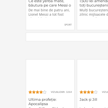
Ce este yerba mate,
1.500 lei amend
băutura pe care Messi o
toți bucureșteni
bea înainte de
refuză să facă a
De mai bine de patru ani,
Mulți bucureșteni
meciurile din
lucru acum, în 
Lionel Messi a tot fost
zilnic mijloacele 
Campionatul Mondial
văzut bând un ceai extrem
transport în comu
2026
de popular în Argentina.
unii dintre ei căl
SPORT
Este vorba despre yerba
adesea cu autobu
mate, o plantă tradițională
tramvaiul fără a p
sud-americană mai
bilet. Iar în situaț
populară decât cafeaua.
dau nas în nas c
Are numeroase […]
controlorii […]
VIZUALIZARI: 3264
VIZU
Ultima profeţie:
Jack și Jill
Apocalipsa