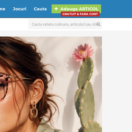
lme
Jocuri
Cauta
Adauga
ARTICOL
GRATUIT & FARA CONT