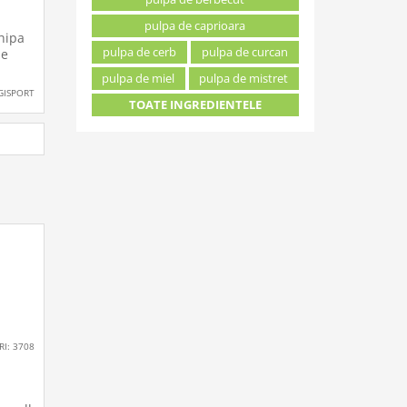
pulpa de caprioara
u
chipa
pulpa de cerb
pulpa de curcan
ul
pe
pulpa de miel
pulpa de mistret
s!
GISPORT
TOATE INGREDIENTELE
RI: 3708