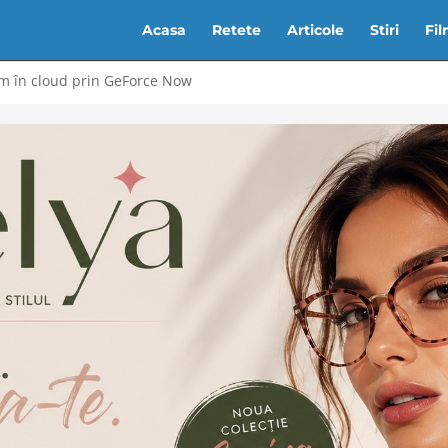
Acasa
Retete
Articole
Stiri
Fi
um în cloud prin GeForce Now