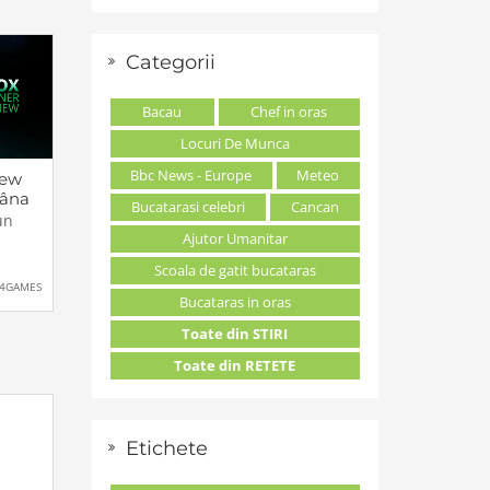
Categorii
Bacau
Chef in oras
Locuri De Munca
Bbc News - Europe
Meteo
iew
âna
Bucatarasi celebri
Cancan
nde
un
Ajutor Umanitar
Scoala de gatit bucataras
r
4GAMES
od
Bucataras in oras
t
Toate din STIRI
mbrie
:00
Toate din RETETE
-ul va
box
Etichete