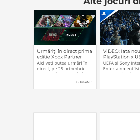
Alte jocuri
Urmăriți în direct prima
VIDEO: Iată noul
ediție Xbox Partner
PlayStation x 
Preview
Champions Lea
Aici veți putea urmări în
UEFA și Sony Inte
lipsesc vedetele
direct, pe 25 octombrie
Entertainment își
jocurile Sony
2023, cu începere de la
parteneriatul ce
20:00 (ora României),
deja de peste un 
GO4GAMES
prima ediție a noului
secol, PlayStation
format Xbox Partner
unul dintre princi
Preview, folosit de
sponsorii ai celei
Microsoft pentru
prestigioase comp
promovarea jocurilor de
fotbalistice la niv
Xbox, PC și […]The post
echipe de club:
Urmăriți în