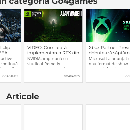
 din categoria Go4games
 clip
VIDEO: Cum arată
Xbox Partner Prev
UEFA
implementarea RTX din
debutează săptăm
gue. Nu
Alan Wake II
aceasta. Când și u
ractive
NVIDIA, împreună cu
Microsoft a anunțat 
 din
va putea fi vizionat
 continuă
studioul Remedy
nou format de show
 durează
Entertainment, au lansat
transmis în direct pe
sfert de
un nou clip video dedicat
Internet: Xbox Partne
GO4GAMES
GO4GAMES
GO
 fiind
implementării rutinelor
Preview, primul epis
palii
RTX (Ray Tracing și DLSS)
urmând să fie difuza
 mai
din jocul Alan Wake II.
chiar mâine, 25 octo
Articole
etiții
După cum puteți vedea și
2023, începând cu 20
el de
în secvențele de mai jos,
(ora României). Show
[…]The post VIDEO: Cum
putea […]The post X
Partner