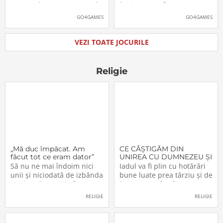
Montreal au anunțat jocul
lipsi Minecraft Dungeons II,
Thief: The Dark Project
care, pe lângă un nou
GO4GAMES
GO4GAMES
Remastered pentru
trailer, a primit și data
PlayStation 5, PlayStation 4,
oficială de lansare. Astfel,
Xbox Series X|S, Nintendo
pasionații se vor putea
VEZI TOATE JOCURILE
Switch 2, Nintendo Switch
aventura în Minecraft
și PC (prin intermediul
Dungeons II […]The post
Steam, Epic […]The
Video: Minecraft
Religie
„Mă duc împăcat. Am
CE CÂŞTIGĂM DIN
făcut tot ce eram dator”
UNIREA CU DUMNEZEU ŞI
CU FRAŢII (VI)
Să nu ne mai îndoim nici
Iadul va fi plin cu hotărâri
unii şi niciodată de izbânda
bune luate prea târziu şi de
şi viitorul acestei sfinte
lacrimi nemângâiate
Lucrări!… Domnul a
vărsate prea târziu. Lumea
RELIGIE
RELIGIE
înfiinţat-o – şi nimeni n-o va
e plină de păgâni şi de
mai putea desfiinţa.
păcătoşi nemântuiţi, care
Domnul o conduce – şi
nu primesc Jertfa Crucii,