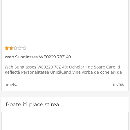
Web Sunglasses WE0229 78Z 49
Web Sunglasses WE0229 78Z 49: Ochelarii de Soare Care Îți
Reflectă Personalitatea UnicăCând vine vorba de ochelari de
soare, fiecare detaliu contează. Web Sunglasses WE0229 78Z
49 reprezintă echilibrul perfect între stil modern
amelya
BIJUTERII
Poate iti place stirea