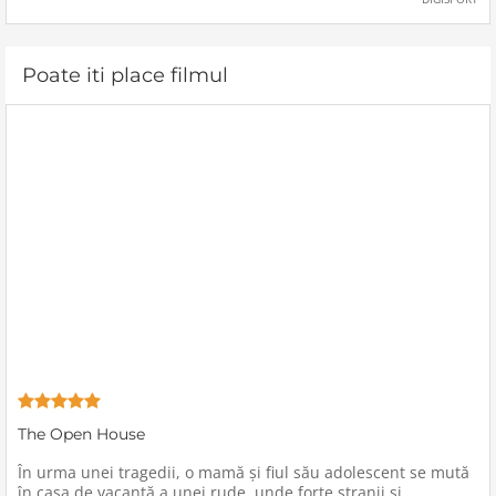
Poate iti place filmul
The Open House
În urma unei tragedii, o mamă şi fiul său adolescent se mută
în casa de vacanţă a unei rude, unde forţe stranii si