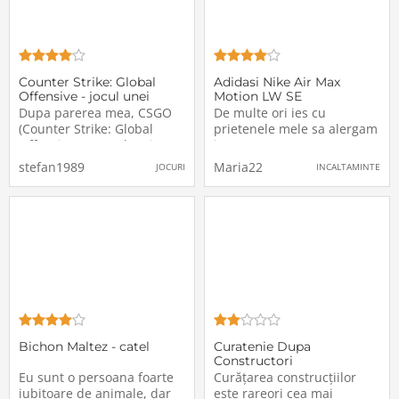
Counter Strike: Global
Adidasi Nike Air Max
Offensive - jocul unei
Motion LW SE
generatii
Dupa parerea mea, CSGO
De multe ori ies cu
(Counter Strike: Global
prietenele mele sa alergam
Offensive) este cel mai
intr-un parc pentru a ne
apreciat joc de tip shooter,
mentine in forma si a
stefan1989
Maria22
JOCURI
INCALTAMINTE
clasandu-se si in ziua de
devenit un fel de pasiune
azi in top, pe langa jocurile
pentru noi, ne face sa ne
nou aparute pe platformele
simtim mult mai bine si
cum ar fi: Steam, Origin si
este foarte sanatos, de
Uplay. Acest joc este ultima
aceea am dorit sa cumpar o
alta pereche de adidasi pe
Bichon Maltez - catel
Curatenie Dupa
Constructori
Eu sunt o persoana foarte
Curățarea construcțiilor
iubitoare de animale, dar
este rareori cea mai