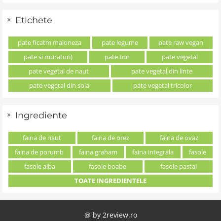
Etichete
pate ficatm maioneza
pate legume
pate raw vegan
pate si muraturi)
pate ton
pate vegetal
pate vegetal de naut
pate vegetal din linte
pate vegetal din soia
pate vegetal tricolor
Ingrediente
faina de naut
faina de orez
faina de ovaz
faina de porumb
faina graham
faina integrala
fasole
fasole alba
fasole boabe
fasole pastai
TOATE INGREDIENTELE
@ by
2review.ro