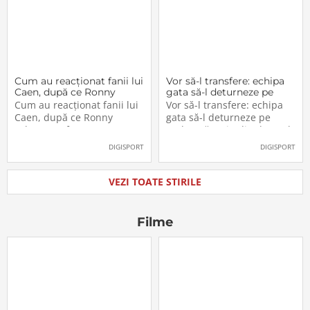
decât cafeaua. Are
nas cu controlorii […]
numeroase […]
Cum au reacționat fanii lui
Vor să-l transfere: echipa
Caen, după ce Ronny
gata să-l deturneze pe
Labonne a fost prezentat
Radu Drăgușin din drumul
Cum au reacționat fanii lui
Vor să-l transfere: echipa
oficial la FCSB
către Juventus!
Caen, după ce Ronny
gata să-l deturneze pe
Labonne a fost prezentat
Radu Drăgușin din drumul
oficial la FCSB
către Juventus!
DIGISPORT
DIGISPORT
VEZI TOATE STIRILE
Filme