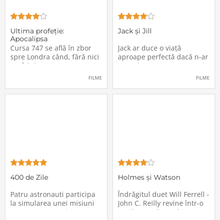
Ultima profeţie:
Jack și Jill
Apocalipsa
Cursa 747 se află în zbor
Jack ar duce o viață
spre Londra când, fără nici
aproape perfectă dacă n-ar
un fel de avertisment,
avea de suportat o excepție
pasagerii încep să dispară
extrem de supărătoare,
FILME
FILME
în mod misterios de pe
care-i cade pe cap de
locurile lor. Teroarea și
sărbători - sora lui
haosul se răspândesc nu
geamănă - Jill. În fiecare an
doar printre cei din avion,
el trebuie să suporte o
ci peste tot în lume, căci
agasantă vizită de
Thanksgiving a
400 de Zile
Holmes și Watson
Patru astronauti participa
Îndrăgitul duet Will Ferrell -
la simularea unei misiuni
John C. Reilly revine într-o
in care sunt trimisi pe o
nouă comedie: Holmes &