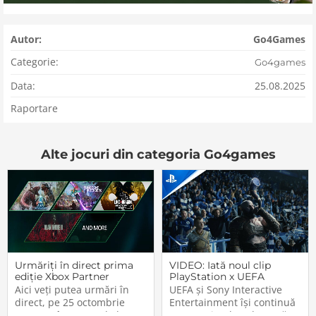
Autor:
Go4Games
Categorie:
Go4games
Data:
25.08.2025
Raportare
Alte jocuri din categoria Go4games
Urmăriți în direct prima
VIDEO: Iată noul clip
ediție Xbox Partner
PlayStation x UEFA
Preview
Champions League. Nu
Aici veți putea urmări în
UEFA și Sony Interactive
lipsesc vedetele din
direct, pe 25 octombrie
Entertainment își continuă
jocurile Sony
2023, cu începere de la
parteneriatul ce durează