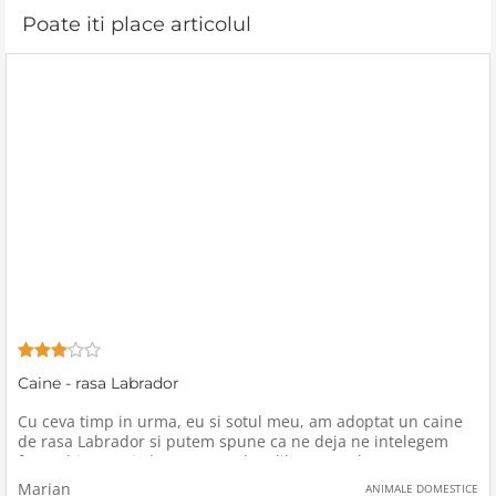
Beiuşului, prima
Prezenţa lui Dumnezeu se
Poate iti place articolul
Caine - rasa Labrador
Cu ceva timp in urma, eu si sotul meu, am adoptat un caine
de rasa Labrador si putem spune ca ne deja ne intelegem
foarte bine, mai ales ca-I acordam libertatea de care are
nevoie, iar in acelasi timp avem grija sa fie ingrijit si tinem
Marian
ANIMALE DOMESTICE