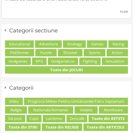
inexplicabile conspiră împotriva lor.
FILME
Categorii sectiune
Educational
Adventure
Strategy
Games
Racing
Platformer
Puzzle
Shooter
Sports
Action
Go4games
RPG
Go4games.ro
Fighting
Simulation
Toate din JOCURI
Categorii
Video
Prognoza Meteo Pentru Urmatoarele Patru Saptamani
Religie
Nationala Romaniei
Vedete
Monitoare
De post
Copii
Lanterne
Doncafe
Toate din RETETE
Toate din STIRI
Toate din RELIGIE
Toate din ARTICOLE