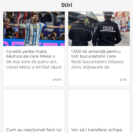
calitative. Exista aceasta
groaznică.
Stiri
sansa, dar
Ce este yerba mate,
1.500 lei amendă pentru
băutura pe care Messi o
toți bucureștenii care
bea înainte de meciurile
refuză să facă acest lucru
De mai bine de patru ani,
Mulți bucureșteni folosesc
din Campionatul Mondial
acum, în 2026.
Lionel Messi a tot fost văzut
zilnic mijloacele de
2026
bând un ceai extrem de
transport în comun, iar unii
popular în Argentina. Este
dintre ei călătoresc adesea
SPORT
ȘTIRI
vorba despre yerba mate, o
cu autobuzul sau tramvaiul
plantă tradițională sud-
fără a plăti un bilet. Iar în
americană mai populară
situația în care dau nas în
decât cafeaua. Are
nas cu controlorii […]
numeroase […]
Cum au reacționat fanii lui
Vor să-l transfere: echipa