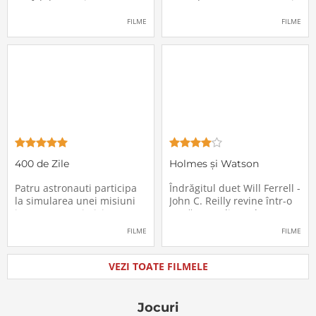
un fel de avertisment,
avea de suportat o excepție
pasagerii încep să dispară
extrem de supărătoare,
FILME
FILME
în mod misterios de pe
care-i cade pe cap de
locurile lor. Teroarea și
sărbători - sora lui
haosul se răspândesc nu
geamănă - Jill. În fiecare an
doar printre cei din avion,
el trebuie să suporte o
ci peste tot în lume, căci
agasantă vizită de
Thanksgiving a
400 de Zile
Holmes și Watson
Patru astronauti participa
Îndrăgitul duet Will Ferrell -
la simularea unei misiuni
John C. Reilly revine într-o
in care sunt trimisi pe o
nouă comedie: Holmes &
planeta indepartata,
Watson, povestea super-
FILME
FILME
pentru a testa efectele
detectivului Sherlock
psihologice pe care le are
Holmes și a asistentului
calatoria in spatiu. Starea
său, dr. Watson, inspirată
VEZI TOATE FILMELE
mentala a astronautilor
de romanul best-seller al
incepe sa se deterioreze
lui Sir Arthur Conan Doyle.
atunci cand pierd
De data
Jocuri