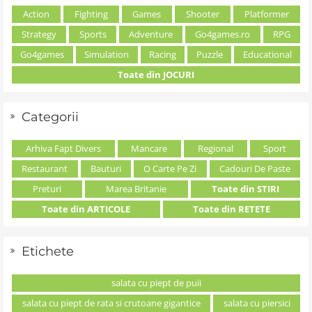
Action
Fighting
Games
Shooter
Platformer
Strategy
Sports
Adventure
Go4games.ro
RPG
Go4games
Simulation
Racing
Puzzle
Educational
Toate din JOCURI
Categorii
Arhiva Fapt Divers
Mancare
Regional
Sport
Restaurant
Bauturi
O Carte Pe Zi
Cadouri De Paste
Preturi
Marea Britanie
Toate din STIRI
Toate din ARTICOLE
Toate din RETETE
Etichete
salata cu piept de puii
salata cu piept de rata si crutoane gigantice
salata cu piersici