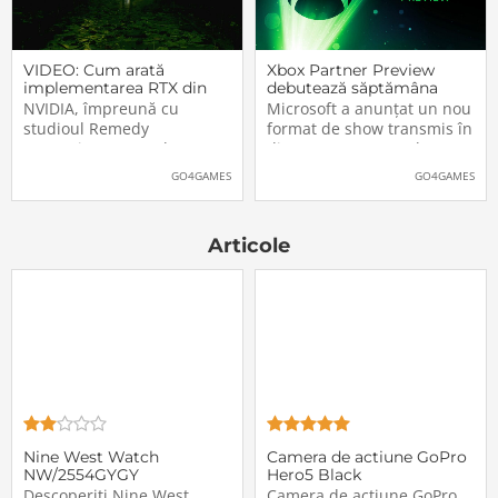
VIDEO: Cum arată
Xbox Partner Preview
implementarea RTX din
debutează săptămâna
Alan Wake II
aceasta. Când și unde va
NVIDIA, împreună cu
Microsoft a anunțat un nou
putea fi vizionat
studioul Remedy
format de show transmis în
Entertainment, au lansat
direct pe Internet: Xbox
un nou clip video dedicat
Partner Preview, primul
GO4GAMES
GO4GAMES
implementării rutinelor RTX
episod urmând să fie
(Ray Tracing și DLSS) din
difuzat chiar mâine, 25
jocul Alan Wake II. După
octombrie 2023, începând
Articole
cum puteți vedea și în
cu 20:00 (ora României).
secvențele de mai jos,
Show-ul va putea […]The
[…]The post VIDEO: Cum
post Xbox Partner
Nine West Watch
Camera de actiune GoPro
NW/2554GYGY
Hero5 Black
Descoperiți Nine West
Camera de actiune GoPro