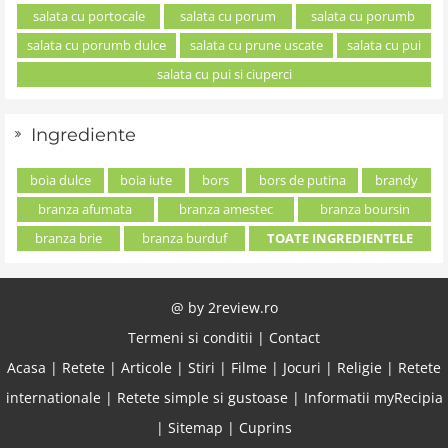
salata cu portocale
salata cu porum
salata cu porumb
salata cu porumb dulce
salata cu prune uscate
salata cu pui
salata cu pui si ciuperci
Ingrediente
boia dulce
boia iute
bors
bors de putina
brandy
branza afumata
branza amestec
branza boursin
branza brie
branza burduf
TOATE INGREDIENTELE
@ by
2review.ro
Termeni si conditii
|
Contact
Acasa
|
Retete
|
Articole
|
Stiri
|
Filme
|
Jocuri
|
Religie
|
Retete
internationale
|
Retete simple si gustoase
|
Informatii myRecipia
|
Sitemap
|
Cuprins