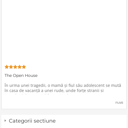
The Open House
În urma unei tragedii, o mamă şi fiul său adolescent se mută
în casa de vacanţă a unei rude, unde forţe stranii si
inexplicabile conspiră împotriva lor.
FILME
Categorii sectiune