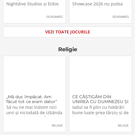
pe platformele moderne
putea juca
Nightdive Studios și Eidos
Showcase 2026 nu putea
Montreal au anunțat jocul
lipsi Minecraft Dungeons II,
Thief: The Dark Project
care, pe lângă un nou
GO4GAMES
GO4GAMES
Remastered pentru
trailer, a primit și data
PlayStation 5, PlayStation 4,
oficială de lansare. Astfel,
Xbox Series X|S, Nintendo
pasionații se vor putea
VEZI TOATE JOCURILE
Switch 2, Nintendo Switch
aventura în Minecraft
și PC (prin intermediul
Dungeons II […]The post
Steam, Epic […]The
Video: Minecraft
Religie
„Mă duc împăcat. Am
CE CÂŞTIGĂM DIN
făcut tot ce eram dator”
UNIREA CU DUMNEZEU ŞI
CU FRAŢII (VI)
Să nu ne mai îndoim nici
Iadul va fi plin cu hotărâri
unii şi niciodată de izbânda
bune luate prea târziu şi de
şi viitorul acestei sfinte
lacrimi nemângâiate
Lucrări!… Domnul a
vărsate prea târziu. Lumea
RELIGIE
RELIGIE
înfiinţat-o – şi nimeni n-o va
e plină de păgâni şi de
mai putea desfiinţa.
păcătoşi nemântuiţi, care