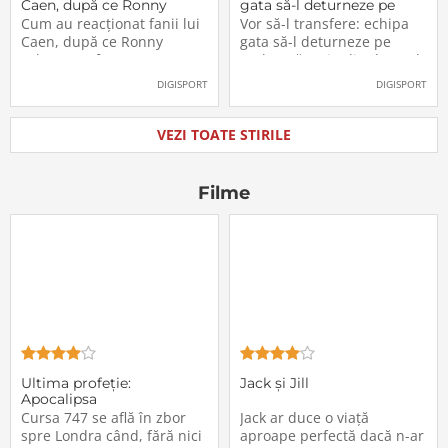
Caen, după ce Ronny
gata să-l deturneze pe
Labonne a fost prezentat
Radu Drăgușin din drumul
Cum au reacționat fanii lui
Vor să-l transfere: echipa
oficial la FCSB
către Juventus!
Caen, după ce Ronny
gata să-l deturneze pe
Labonne a fost prezentat
Radu Drăgușin din drumul
oficial la FCSB
către Juventus!
DIGISPORT
DIGISPORT
VEZI TOATE STIRILE
Filme
Ultima profeţie:
Jack și Jill
Apocalipsa
Cursa 747 se află în zbor
Jack ar duce o viață
spre Londra când, fără nici
aproape perfectă dacă n-ar