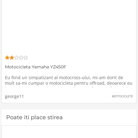
Motocicleta Yamaha YZ450F
Eu fiind un simpatizant al motocross-ului, mi-am dorit de
mult sa-mi cumpar o motocicleta pentru offroad, deoarece eu
locuind intr-o zona de munte cu drumuri foarte defavorabile,
o astfel de motocicleta ar fi mai mult decat perfecta, pe langa
george11
MOTOCICLETE
Poate iti place stirea