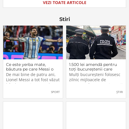
minute de mers pe jos de
orașul Zalău și a făcut
VEZI TOATE ARTICOLE
Centrul Vechi al
primul pas spre o carieră în
municipiului Brasov, care
muzică în 2014, la un
ofera servicii hoteliere de
Stiri
Ce este yerba mate,
1.500 lei amendă pentru
băutura pe care Messi o
toți bucureștenii care
bea înainte de meciurile
refuză să facă acest lucru
De mai bine de patru ani,
Mulți bucureșteni folosesc
din Campionatul Mondial
acum, în 2026.
Lionel Messi a tot fost văzut
zilnic mijloacele de
2026
bând un ceai extrem de
transport în comun, iar unii
popular în Argentina. Este
dintre ei călătoresc adesea
SPORT
ȘTIRI
vorba despre yerba mate, o
cu autobuzul sau tramvaiul
plantă tradițională sud-
fără a plăti un bilet. Iar în
americană mai populară
situația în care dau nas în
decât cafeaua. Are
nas cu controlorii […]
numeroase […]