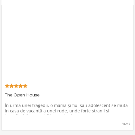
The Open House
În urma unei tragedii, o mamă şi fiul său adolescent se mută
în casa de vacanţă a unei rude, unde forţe stranii si
inexplicabile conspiră împotriva lor.
FILME