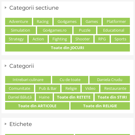
Categorii sectiune
Adventure
Racing
Go4games
Games
Platformer
Simulation
Go4games.ro
Puzzle
Educational
Strategy
Action
Fighting
Shooter
RPG
Sports
Toate din JOCURI
Categorii
Intrebari culinare
Cu de toate
Daniela Crudu
Comunitate
Pub & Bar
Religie
Video
Restaurante
Daniel Băluță
Haine
Toate din RETETE
Toate din STIRI
Toate din ARTICOLE
Toate din RELIGIE
Etichete