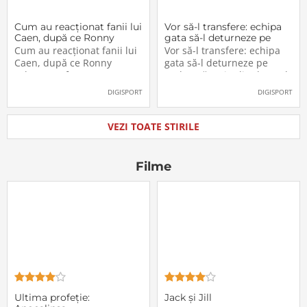
Cum au reacționat fanii lui
Vor să-l transfere: echipa
Caen, după ce Ronny
gata să-l deturneze pe
Labonne a fost prezentat
Radu Drăgușin din drumul
Cum au reacționat fanii lui
Vor să-l transfere: echipa
oficial la FCSB
către Juventus!
Caen, după ce Ronny
gata să-l deturneze pe
Labonne a fost prezentat
Radu Drăgușin din drumul
oficial la FCSB
către Juventus!
DIGISPORT
DIGISPORT
VEZI TOATE STIRILE
Filme
Ultima profeţie:
Jack și Jill