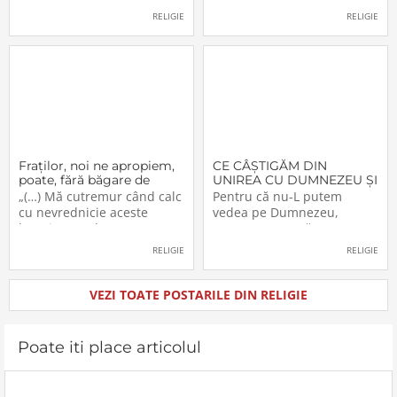
Lucrări!… Domnul a
vărsate prea târziu. Lumea
RELIGIE
RELIGIE
înfiinţat-o – şi nimeni n-o va
e plină de păgâni şi de
mai putea desfiinţa.
păcătoşi nemântuiţi, care
Domnul o conduce – şi
nu primesc Jertfa Crucii,
nimeni nu o va mai putea
singura scăpare, singurul
opri. Domnul o apără – şi
mijloc pentru a se
Fraţilor, noi ne apropiem,
CE CÂŞTIGĂM DIN
poate, fără băgare de
UNIREA CU DUMNEZEU ŞI
seamă de aceşti «munţi»
CU FRAŢII (V)
„(…) Mă cutremur când calc
Pentru că nu-L putem
cu nevrednicie aceste
vedea pe Dumnezeu,
locuri pe unde au trecut
aceasta nu ne răpeşte
înaintaşii noştri. Şi cred că
libertatea şi dreptul de a-L
RELIGIE
RELIGIE
nu numai eu sunt în
simţi. Dumnezeu a
postura aceasta. M-am
înzestrat pe om, creatura
gândit, de multe ori, chiar
Sa, cu cinci simţuri. Ceea ce
VEZI TOATE POSTARILE DIN RELIGIE
când mergeam pe
nu vedem simţim, sau
drumuşorul de la Livada
mirosim, au pipăim etc. etc.
Beiuşului, prima
Prezenţa lui Dumnezeu se
Poate iti place articolul