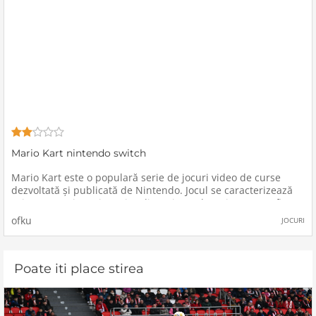
Mario Kart nintendo switch
Mario Kart este o populară serie de jocuri video de curse
dezvoltată și publicată de Nintendo. Jocul se caracterizează
prin personaje carismatice din universul Mario, cum ar fi
Mario, Luigi, Princess Peach și alții, care concurează în curse
ofku
JOCURI
Poate iti place stirea