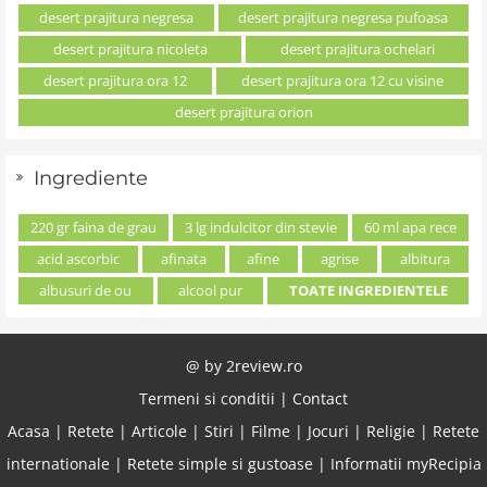
desert prajitura negresa
desert prajitura negresa pufoasa
desert prajitura nicoleta
desert prajitura ochelari
desert prajitura ora 12
desert prajitura ora 12 cu visine
desert prajitura orion
Ingrediente
220 gr faina de grau
3 lg indulcitor din stevie
60 ml apa rece
acid ascorbic
afinata
afine
agrise
albitura
albusuri de ou
alcool pur
TOATE INGREDIENTELE
@ by
2review.ro
Termeni si conditii
|
Contact
Acasa
|
Retete
|
Articole
|
Stiri
|
Filme
|
Jocuri
|
Religie
|
Retete
internationale
|
Retete simple si gustoase
|
Informatii myRecipia