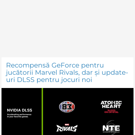
Recompensă GeForce pentru
jucătorii Marvel Rivals, dar și update-
uri DLSS pentru jocuri noi