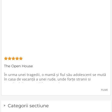
The Open House
În urma unei tragedii, o mamă şi fiul său adolescent se mută
în casa de vacanţă a unei rude, unde forţe stranii si
inexplicabile conspiră împotriva lor.
FILME
Categorii sectiune