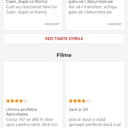
Caen, după ce Ronny
gata să-l deturneze pe
Labonne a fost prezentat
Radu Drăgușin din drumul
Cum au reacționat fanii lui
Vor să-l transfere: echipa
oficial la FCSB
către Juventus!
Caen, după ce Ronny
gata să-l deturneze pe
Labonne a fost prezentat
Radu Drăgușin din drumul
oficial la FCSB
către Juventus!
DIGISPORT
DIGISPORT
VEZI TOATE STIRILE
Filme
Ultima profeţie:
Jack și Jill
Apocalipsa
Cursa 747 se află în zbor
Jack ar duce o viață
spre Londra când, fără nici
aproape perfectă dacă n-ar