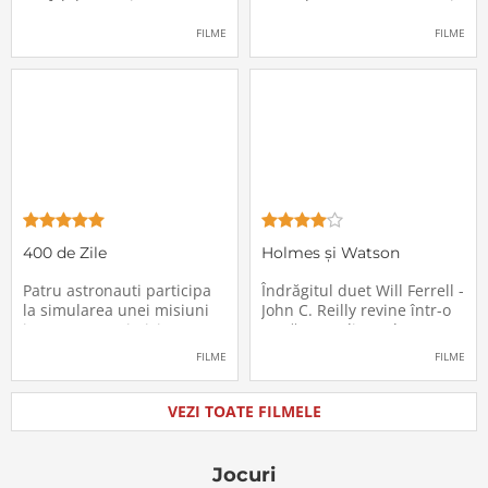
un fel de avertisment,
avea de suportat o excepție
pasagerii încep să dispară
extrem de supărătoare,
FILME
FILME
în mod misterios de pe
care-i cade pe cap de
locurile lor. Teroarea și
sărbători - sora lui
haosul se răspândesc nu
geamănă - Jill. În fiecare an
doar printre cei din avion,
el trebuie să suporte o
ci peste tot în lume, căci
agasantă vizită de
Thanksgiving a
400 de Zile
Holmes și Watson
Patru astronauti participa
Îndrăgitul duet Will Ferrell -
la simularea unei misiuni
John C. Reilly revine într-o
in care sunt trimisi pe o
nouă comedie: Holmes &
planeta indepartata,
Watson, povestea super-
FILME
FILME
pentru a testa efectele
detectivului Sherlock
psihologice pe care le are
Holmes și a asistentului
calatoria in spatiu. Starea
său, dr. Watson, inspirată
VEZI TOATE FILMELE
mentala a astronautilor
de romanul best-seller al
incepe sa se deterioreze
lui Sir Arthur Conan Doyle.
atunci cand pierd
De data
Jocuri