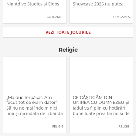
pe platformele moderne
putea juca
Nightdive Studios și Eidos
Showcase 2026 nu putea
Montreal au anunțat jocul
lipsi Minecraft Dungeons II,
Thief: The Dark Project
care, pe lângă un nou
GO4GAMES
GO4GAMES
Remastered pentru
trailer, a primit și data
PlayStation 5, PlayStation 4,
oficială de lansare. Astfel,
Xbox Series X|S, Nintendo
pasionații se vor putea
VEZI TOATE JOCURILE
Switch 2, Nintendo Switch
aventura în Minecraft
și PC (prin intermediul
Dungeons II […]The post
Steam, Epic […]The
Video: Minecraft
Religie
„Mă duc împăcat. Am
CE CÂŞTIGĂM DIN
făcut tot ce eram dator”
UNIREA CU DUMNEZEU ŞI
CU FRAŢII (VI)
Să nu ne mai îndoim nici
Iadul va fi plin cu hotărâri
unii şi niciodată de izbânda
bune luate prea târziu şi de
şi viitorul acestei sfinte
lacrimi nemângâiate
Lucrări!… Domnul a
vărsate prea târziu. Lumea
RELIGIE
RELIGIE
înfiinţat-o – şi nimeni n-o va
e plină de păgâni şi de
mai putea desfiinţa.
păcătoşi nemântuiţi, care