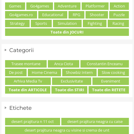
Games
Go4games
Adventure
Platformer
Action
Go4games.ro
Educational
RPG
Shooter
Puzzle
Strategy
Sports
Simulation
Fighting
Racing
Toate din JOCURI
Categorii
Trasee montane
Anca Ciota
Constantin Enceanu
De post
Home Cinema
Showbiz Intern
Slow cooking
Arhiva Media Tv
Exclusivitate
Eveniment
Toate din ARTICOLE
Toate din STIRI
Toate din RETETE
Etichete
desert prajitura n 11 oct
desert prajitura neagra cu caise
desert prajitura neagra cu visine si crema de unt