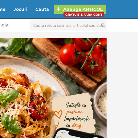
lme
Jocuri
Cauta
Adauga
ARTICOL
GRATUIT & FARA CONT
ndial