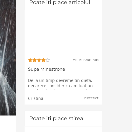
Poate iti place articolul
VIZUALIZARI: 5904
Supa Minestrone
De la un timp devreme tin dieta,
deoarece consider ca am luat un
surplus de kilograme de cand nu
am mai facut sport si in acelasi
Cristina
DIETETICE
timp, din nefericire, am mancat
intr-una mancare nesanatoasa, de
aceea am dorit sa fac o schimbare
in alimentatia de zi
Poate iti place stirea