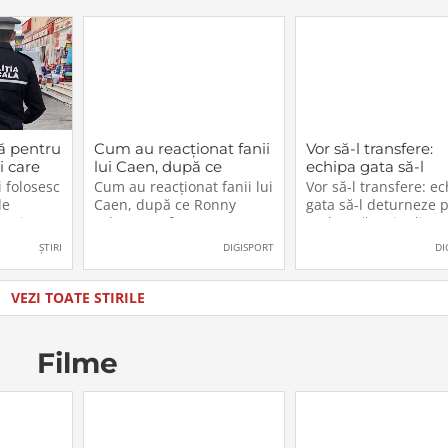
ă pentru
Cum au reacționat fanii
Vor să-l transfere:
i care
lui Caen, după ce
echipa gata să-l
cest
Ronny Labonne a fost
deturneze pe Rad
 folosesc
Cum au reacționat fanii lui
Vor să-l transfere: e
2026.
prezentat oficial la
Drăgușin din drum
de
Caen, după ce Ronny
gata să-l deturneze 
FCSB
către Juventus!
n, iar
Labonne a fost prezentat
Radu Drăgușin din
ătoresc
oficial la FCSB
drumul către Juventu
ȘTIRI
DIGISPORT
DI
zul sau
lăti un
ia în care
VEZI TOATE STIRILE
u
Filme