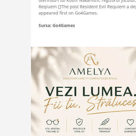
oferindu-i lui Koshi Nakanishi, regizorul joculu
Reqiuem []The post Resident Evil Requiem a dep
appeared first on Go4Games.
Sursa: Go4Games