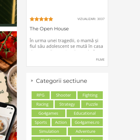
VIZUALIZARI: 3037
The Open House
În urma unei tragedii, o mamă şi
fiul său adolescent se mută în casa
de vacanţă a unei rude, unde forţe
stranii si inexplicabile conspiră
FILME
împotriva lor.
Categorii sectiune
RPG
Shooter
Fighting
Racing
Strategy
Puzzle
Go4games
Educational
Sports
Action
Go4games.ro
Simulation
Adventure