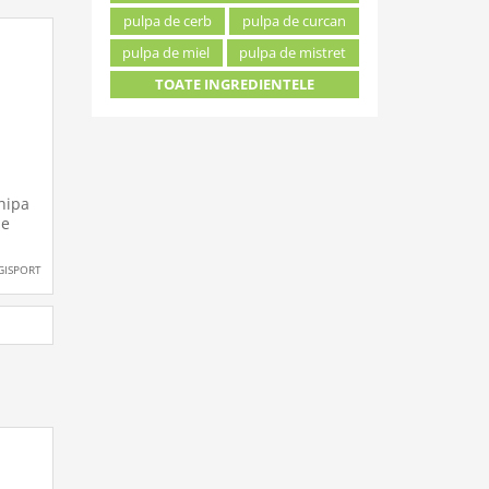
pulpa de cerb
pulpa de curcan
pulpa de miel
pulpa de mistret
TOATE INGREDIENTELE
u
chipa
ul
pe
s!
GISPORT