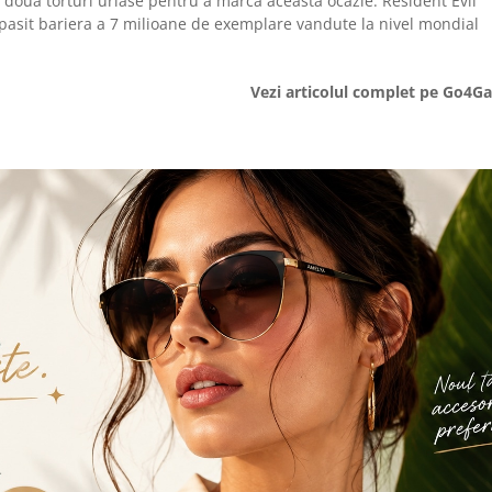
i, doua torturi uriase pentru a marca aceasta ocazie. Resident Evil
asit bariera a 7 milioane de exemplare vandute la nivel mondial
Vezi articolul complet pe Go4G