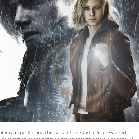
quiem a depasit o noua borna cand vine vorba despre vanzari,