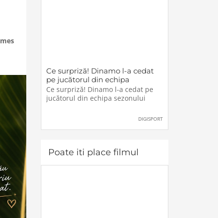
ames
Ce surpriză! Dinamo l-a cedat
pe jucătorul din echipa
sezonului
Ce surpriză! Dinamo l-a cedat pe
jucătorul din echipa sezonului
DIGISPORT
Poate iti place filmul