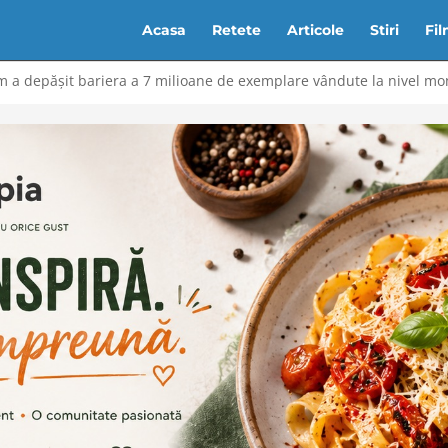
Acasa
Retete
Articole
Stiri
Fi
m a depășit bariera a 7 milioane de exemplare vândute la nivel mo