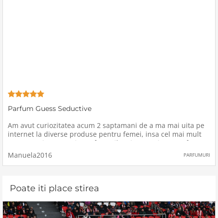
Parfum Guess Seductive
Am avut curiozitatea acum 2 saptamani de a ma mai uita pe
internet la diverse produse pentru femei, insa cel mai mult
am cautat in categoria parfumurilor si am gasit un parfum
(eau de toilette) de la brand-ul Guess, modelul Seductive,
Manuela2016
PARFUMURI
avand o
Poate iti place stirea