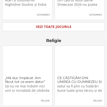
Atari și studiourile
Din cadrul Xbox Game
pe platformele moderne
putea juca
Nightdive Studios și Eidos
Showcase 2026 nu putea
Montreal au anunțat jocul
lipsi Minecraft Dungeons II,
Thief: The Dark Project
care, pe lângă un nou
GO4GAMES
GO4GAMES
Remastered pentru
trailer, a primit și data
PlayStation 5, PlayStation 4,
oficială de lansare. Astfel,
Xbox Series X|S, Nintendo
pasionații se vor putea
VEZI TOATE JOCURILE
Switch 2, Nintendo Switch
aventura în Minecraft
și PC (prin intermediul
Dungeons II […]The post
Steam, Epic […]The
Video: Minecraft
Religie
„Mă duc împăcat. Am
CE CÂŞTIGĂM DIN
făcut tot ce eram dator”
UNIREA CU DUMNEZEU ŞI
CU FRAŢII (VI)
Să nu ne mai îndoim nici
Iadul va fi plin cu hotărâri
unii şi niciodată de izbânda
bune luate prea târziu şi de
şi viitorul acestei sfinte
lacrimi nemângâiate
Lucrări!… Domnul a
vărsate prea târziu. Lumea
RELIGIE
RELIGIE
înfiinţat-o – şi nimeni n-o va
e plină de păgâni şi de