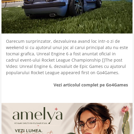
Oarecum surprinzator, dezvaluirea avand loc intr-o zi de
weekend si cu ajutorul unui joc al carui principal atu nu este
tocmai grafica, Unreal Engine 6 a fost anuntat oficial in
cadrul event-ului Rocket League Championship []The post
Video: Unreal Engine 6, dezvaluit de Epic Games cu ajutorul
popularului Rocket League appeared first on Go4Games.
Vezi articolul complet pe Go4Games