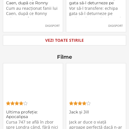
Caen, după ce Ronny
gata să-l deturneze pe
Labonne a fost prezentat
Radu Drăgușin din drumul
Cum au reacționat fanii lui
Vor să-l transfere: echipa
oficial la FCSB
către Juventus!
Caen, după ce Ronny
gata să-l deturneze pe
Labonne a fost prezentat
Radu Drăgușin din drumul
oficial la FCSB
către Juventus!
DIGISPORT
DIGISPORT
VEZI TOATE STIRILE
Filme
Ultima profeţie:
Jack și Jill
Apocalipsa
Cursa 747 se află în zbor
Jack ar duce o viață
spre Londra când, fără nici
aproape perfectă dacă n-ar