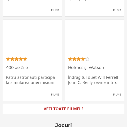
un fel de avertisment,
avea de suportat o excepție
pasagerii încep să dispară
extrem de supărătoare,
FILME
FILME
în mod misterios de pe
care-i cade pe cap de
locurile lor. Teroarea și
sărbători - sora lui
haosul se răspândesc nu
geamănă - Jill. În fiecare an
doar printre cei din avion,
el trebuie să suporte o
ci peste tot în lume, căci
agasantă vizită de
Thanksgiving a
400 de Zile
Holmes și Watson
Patru astronauti participa
Îndrăgitul duet Will Ferrell -
la simularea unei misiuni
John C. Reilly revine într-o
in care sunt trimisi pe o
nouă comedie: Holmes &
planeta indepartata,
Watson, povestea super-
FILME
FILME
pentru a testa efectele
detectivului Sherlock
psihologice pe care le are
Holmes și a asistentului
calatoria in spatiu. Starea
său, dr. Watson, inspirată
VEZI TOATE FILMELE
mentala a astronautilor
de romanul best-seller al
incepe sa se deterioreze
lui Sir Arthur Conan Doyle.
atunci cand pierd
De data
Jocuri