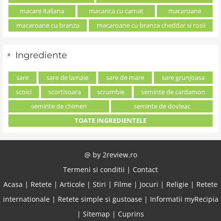
macare italiana
macarica cu carnat
macaroane
macaroane cu branza
macaroane cu branza cheddar si rosii
Ingrediente
sare
sare de lamaie
sare de mare
sare grunjoasa
scoici
scortisoara
scrumbie
seminte de cardamon
seminte de chimen
seminte de dovleac
TOATE INGREDIENTELE
@ by
2review.ro
Termeni si conditii
|
Contact
Acasa
|
Retete
|
Articole
|
Stiri
|
Filme
|
Jocuri
|
Religie
|
Retete
internationale
|
Retete simple si gustoase
|
Informatii myRecipia
|
Sitemap
|
Cuprins