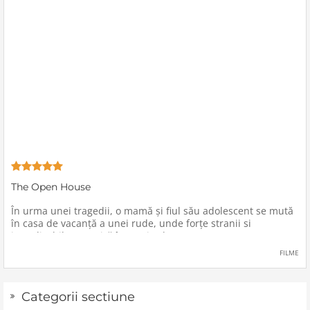
The Open House
În urma unei tragedii, o mamă şi fiul său adolescent se mută
în casa de vacanţă a unei rude, unde forţe stranii si
inexplicabile conspiră împotriva lor.
FILME
Categorii sectiune