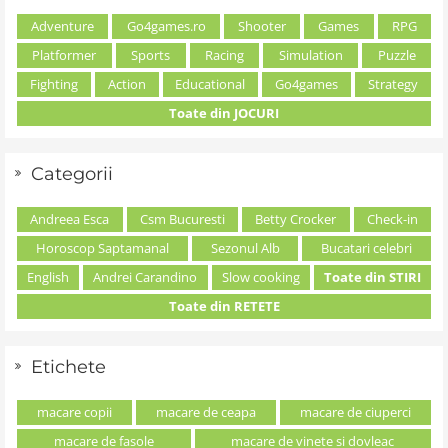
Adventure
Go4games.ro
Shooter
Games
RPG
Platformer
Sports
Racing
Simulation
Puzzle
Fighting
Action
Educational
Go4games
Strategy
Toate din JOCURI
Categorii
Andreea Esca
Csm Bucuresti
Betty Crocker
Check-in
Horoscop Saptamanal
Sezonul Alb
Bucatari celebri
English
Andrei Carandino
Slow cooking
Toate din STIRI
Toate din RETETE
Etichete
macare copii
macare de ceapa
macare de ciuperci
macare de fasole
macare de vinete si dovleac