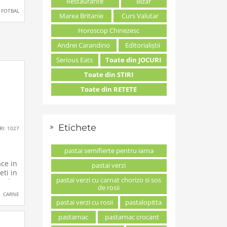
Restaurante
Bizar
torii
FOTBAL
Marea Britanie
Curs Valutar
 la
r
Horoscop Chinezesc
ouă.
Andrei Carandino
Editorialiștii
lui
Serious Eats
Toate din JOCURI
Toate din STIRI
Toate din RETETE
Etichete
RI: 1027
pastai semifierte pentru iarna
ace in
pastai verzi
eti in
pastai verzi cu carnat chorizo si sos
cul
de rosii
 din
CARNE
ea,
pastai verzi cu rosii
pastalopitta
ti
pastarnac
pastarnac crocant
a de