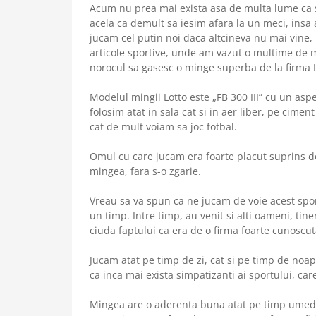
Acum nu prea mai exista asa de multa lume ca s
acela ca demult sa iesim afara la un meci, insa
jucam cel putin noi daca altcineva nu mai vine
articole sportive, unde am vazut o multime de 
norocul sa gasesc o minge superba de la firma L
Modelul mingii Lotto este „FB 300 III” cu un as
folosim atat in sala cat si in aer liber, pe cimen
cat de mult voiam sa joc fotbal.
Omul cu care jucam era foarte placut suprins de 
mingea, fara s-o zgarie.
Vreau sa va spun ca ne jucam de voie acest spo
un timp. Intre timp, au venit si alti oameni, tine
ciuda faptului ca era de o firma foarte cunoscu
Jucam atat pe timp de zi, cat si pe timp de noa
ca inca mai exista simpatizanti ai sportului, care
Mingea are o aderenta buna atat pe timp umed,