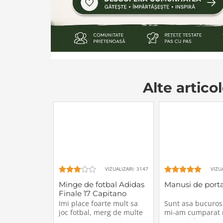
Alte artico
VIZUALIZARI: 3147
VIZU
Minge de fotbal Adidas
Manusi de porta
Finale 17 Capitano
Imi place foarte mult sa
Sunt asa bucuros 
joc fotbal, merg de multe
mi-am cumparat 
ori cu prietenii sa jucam
manusi de portar