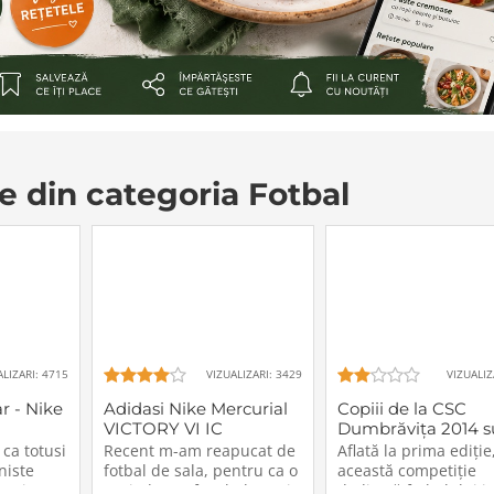
le din categoria Fotbal
ALIZARI: 4715
VIZUALIZARI: 3429
VIZUALIZ
r - Nike
Adidasi Nike Mercurial
Copiii de la CSC
VICTORY VI IC
Dumbrăvița 2014 s
vicecampionii Croc
ca totusi
Recent m-am reapucat de
Aflată la prima ediție
Cup Tournament
niste
fotbal de sala, pentru ca o
această competiție
 noi,
perioda am fost bolnav si
dedicată fotbalului j