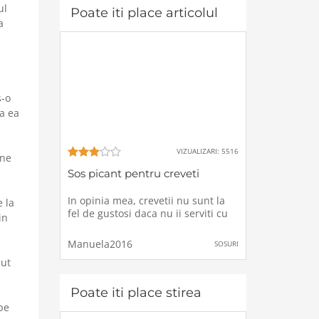
ul
aluminiu peste care
Poate iti place articolul
a
s-o
la ea
VIZUALIZARI: 5516
ine
Sos picant pentru creveti
In opinia mea, crevetii nu sunt la
 la
fel de gustosi daca nu ii serviti cu
in
un sos anume, un sos care mi-a
creat dependenta prin gustul
Manuela2016
SOSURI
picant specific, de aceea in nici o
zut
saptamana nu uit sa gatesc niste
creveti, deoarece sosul il am deja
preparat si
Poate iti place stirea
pe