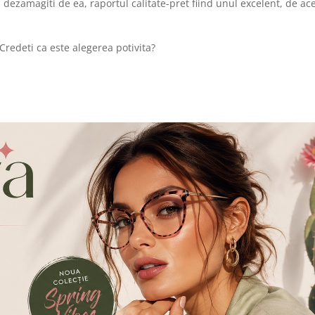
i dezamagiti de ea, raportul calitate-pret fiind unul excelent, de ac
Credeti ca este alegerea potivita?