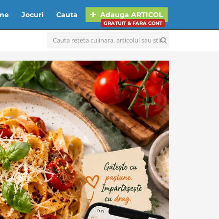
lme
Jocuri
Cauta
Adauga
ARTICOL
GRATUIT & FARA CONT