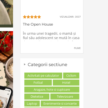
VIZUALIZARI: 3037
The Open House
În urma unei tragedii, o mamă şi
fiul său adolescent se mută în casa
de vacanţă a unei rude, unde forţe
stranii si inexplicabile conspiră
FILME
împotriva lor.
Categorii sectiune
Activitati pe calculator
Ciclism
Fotbal
Hotel
Aragaze, hote si cuptoare
Dietetice
Televizoare
Laptop
Evenimente si concerte