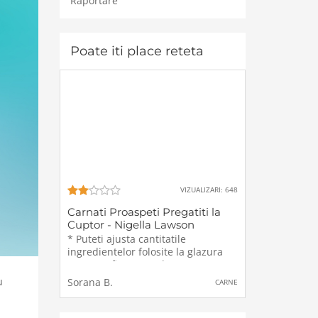
Raportare
Poate iti place reteta
VIZUALIZARI: 648
Carnati Proaspeti Pregatiti la
Cuptor - Nigella Lawson
* Puteti ajusta cantitatile
ingredientelor folosite la glazura
pentru a fi pe gustul vostru.
Trebuie doar sa gustati glazura
u
Sorana B.
CARNE
dupa omogenizare si sa o ajustati
dupa preferinte. Pentru acesta
reteta, tapetati o tava cu folie de