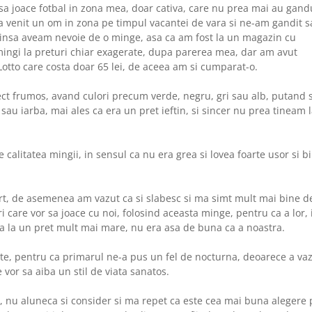
a joace fotbal in zona mea, doar cativa, care nu prea mai au gand
 a venit un om in zona pe timpul vacantei de vara si ne-am gandit s
, insa aveam nevoie de o minge, asa ca am fost la un magazin cu
mingi la preturi chiar exagerate, dupa parerea mea, dar am avut
otto care costa doar 65 lei, de aceea am si cumparat-o.
pect frumos, avand culori precum verde, negru, gri sau alb, putand 
t sau iarba, mai ales ca era un pret ieftin, si sincer nu prea tineam 
calitatea mingii, in sensul ca nu era grea si lovea foarte usor si b
rt, de asemenea am vazut ca si slabesc si ma simt mult mai bine de
ri care vor sa joace cu noi, folosind aceasta minge, pentru ca a lor, 
ta la un pret mult mai mare, nu era asa de buna ca a noastra.
pte, pentru ca primarul ne-a pus un fel de nocturna, deoarece a va
 vor sa aiba un stil de viata sanatos.
 nu aluneca si consider si ma repet ca este cea mai buna alegere 