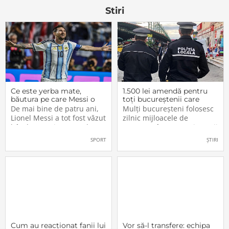
Piesa este, de
functii si
Stiri
Ce este yerba mate,
1.500 lei amendă pentru
băutura pe care Messi o
toți bucureștenii care
bea înainte de meciurile
refuză să facă acest lucru
De mai bine de patru ani,
Mulți bucureșteni folosesc
din Campionatul Mondial
acum, în 2026.
Lionel Messi a tot fost văzut
zilnic mijloacele de
2026
bând un ceai extrem de
transport în comun, iar unii
popular în Argentina. Este
dintre ei călătoresc adesea
SPORT
ȘTIRI
vorba despre yerba mate, o
cu autobuzul sau tramvaiul
plantă tradițională sud-
fără a plăti un bilet. Iar în
americană mai populară
situația în care dau nas în
decât cafeaua. Are
nas cu controlorii […]
numeroase […]
Cum au reacționat fanii lui
Vor să-l transfere: echipa