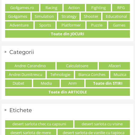
Go4games.ro
Racing
Action
Fighting
RPG
Go4games
Simulation
Strategy
Shooter
Educational
Adventure
Sports
Platformer
Puzzle
Games
Toate din JOCURI
Categorii
Andrei Carandino
Calculatoare
Afaceri
Andrei Dumitrescu
Tehnologie
Bianca Corches
Muzica
Diabet
Media
Anm
Toate din STIRI
Toate din ARTICOLE
Etichete
desert sarlota chec cu capsuni
desert sarlota cu visine
desert sarlota de mere
desert sarlota de vanilie cu tapioca