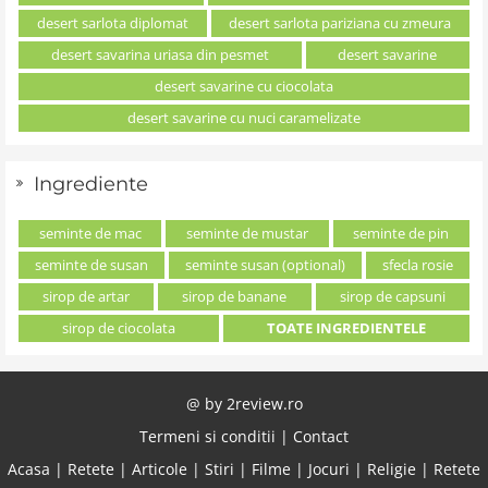
desert sarlota diplomat
desert sarlota pariziana cu zmeura
desert savarina uriasa din pesmet
desert savarine
desert savarine cu ciocolata
desert savarine cu nuci caramelizate
Ingrediente
seminte de mac
seminte de mustar
seminte de pin
seminte de susan
seminte susan (optional)
sfecla rosie
sirop de artar
sirop de banane
sirop de capsuni
sirop de ciocolata
TOATE INGREDIENTELE
@ by
2review.ro
Termeni si conditii
|
Contact
Acasa
|
Retete
|
Articole
|
Stiri
|
Filme
|
Jocuri
|
Religie
|
Retete