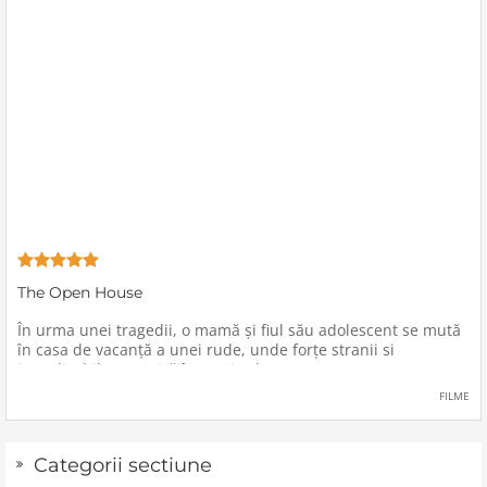
The Open House
În urma unei tragedii, o mamă şi fiul său adolescent se mută
în casa de vacanţă a unei rude, unde forţe stranii si
inexplicabile conspiră împotriva lor.
FILME
Categorii sectiune