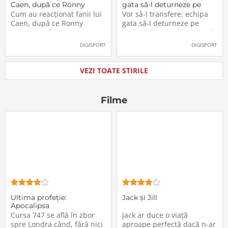
Caen, după ce Ronny
gata să-l deturneze pe
Labonne a fost prezentat
Radu Drăgușin din drumul
Cum au reacționat fanii lui
Vor să-l transfere: echipa
oficial la FCSB
către Juventus!
Caen, după ce Ronny
gata să-l deturneze pe
Labonne a fost prezentat
Radu Drăgușin din drumul
oficial la FCSB
către Juventus!
DIGISPORT
DIGISPORT
VEZI TOATE STIRILE
Filme
Ultima profeţie:
Jack și Jill
Apocalipsa
Cursa 747 se află în zbor
Jack ar duce o viață
spre Londra când, fără nici
aproape perfectă dacă n-ar