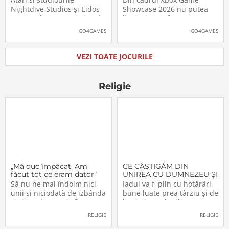
pe platformele moderne
putea juca
Nightdive Studios și Eidos
Showcase 2026 nu putea
Montreal au anunțat jocul
lipsi Minecraft Dungeons II,
Thief: The Dark Project
care, pe lângă un nou
GO4GAMES
GO4GAMES
Remastered pentru
trailer, a primit și data
PlayStation 5, PlayStation 4,
oficială de lansare. Astfel,
Xbox Series X|S, Nintendo
pasionații se vor putea
VEZI TOATE JOCURILE
Switch 2, Nintendo Switch
aventura în Minecraft
și PC (prin intermediul
Dungeons II […]The post
Steam, Epic […]The
Video: Minecraft
Religie
„Mă duc împăcat. Am
CE CÂŞTIGĂM DIN
făcut tot ce eram dator”
UNIREA CU DUMNEZEU ŞI
CU FRAŢII (VI)
Să nu ne mai îndoim nici
Iadul va fi plin cu hotărâri
unii şi niciodată de izbânda
bune luate prea târziu şi de
şi viitorul acestei sfinte
lacrimi nemângâiate
Lucrări!… Domnul a
vărsate prea târziu. Lumea
RELIGIE
RELIGIE
înfiinţat-o – şi nimeni n-o va
e plină de păgâni şi de