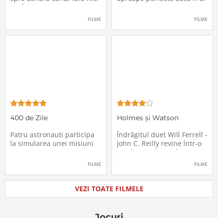
un fel de avertisment,
avea de suportat o excepție
pasagerii încep să dispară
extrem de supărătoare,
FILME
FILME
în mod misterios de pe
care-i cade pe cap de
locurile lor. Teroarea și
sărbători - sora lui
haosul se răspândesc nu
geamănă - Jill. În fiecare an
doar printre cei din avion,
el trebuie să suporte o
ci peste tot în lume, căci
agasantă vizită de
Thanksgiving a
400 de Zile
Holmes și Watson
Patru astronauti participa
Îndrăgitul duet Will Ferrell -
la simularea unei misiuni
John C. Reilly revine într-o
in care sunt trimisi pe o
nouă comedie: Holmes &
planeta indepartata,
Watson, povestea super-
FILME
FILME
pentru a testa efectele
detectivului Sherlock
psihologice pe care le are
Holmes și a asistentului
calatoria in spatiu. Starea
său, dr. Watson, inspirată
VEZI TOATE FILMELE
mentala a astronautilor
de romanul best-seller al
incepe sa se deterioreze
lui Sir Arthur Conan Doyle.
atunci cand pierd
De data
Jocuri