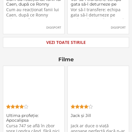
Caen, după ce Ronny
gata să-l deturneze pe
Labonne a fost prezentat
Radu Drăgușin din drumul
Cum au reacționat fanii lui
Vor să-l transfere: echipa
oficial la FCSB
către Juventus!
Caen, după ce Ronny
gata să-l deturneze pe
Labonne a fost prezentat
Radu Drăgușin din drumul
oficial la FCSB
către Juventus!
DIGISPORT
DIGISPORT
VEZI TOATE STIRILE
Filme
Ultima profeţie:
Jack și Jill
Apocalipsa
Cursa 747 se află în zbor
Jack ar duce o viață
spre Londra când, fără nici
aproape perfectă dacă n-ar