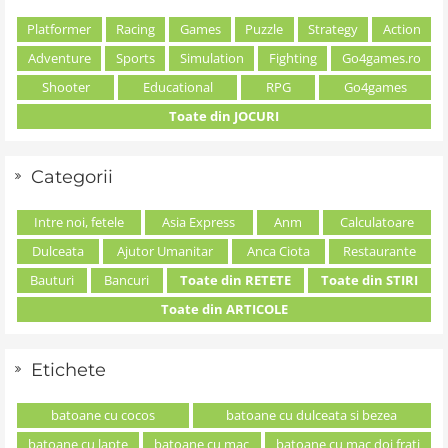
Platformer
Racing
Games
Puzzle
Strategy
Action
Adventure
Sports
Simulation
Fighting
Go4games.ro
Shooter
Educational
RPG
Go4games
Toate din JOCURI
Categorii
Intre noi, fetele
Asia Express
Anm
Calculatoare
Dulceata
Ajutor Umanitar
Anca Ciota
Restaurante
Bauturi
Bancuri
Toate din RETETE
Toate din STIRI
Toate din ARTICOLE
Etichete
batoane cu cocos
batoane cu dulceata si bezea
batoane cu lapte
batoane cu mac
batoane cu mac doi frati