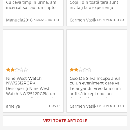
Cu ceva timp in urma, am
Copiii din toată țara sunt
incercat sa caut un cuptor
invitați la o experiență
cu microunde, pentru ca
interactivă cu muzică,
cel dinaite s-a ars si nu mai
umor, dans și surprize – un
Manuela2016
Carmen Vasilescu
ARAGAZE, HOTE SI CUPTOARE
EVENIMENTE SI CONCE
aveam cum sa-l repar, fiind
concept revoluționar de
si foarte vechi.Am foarte
divertisment educativ.Un
mare nevoie de un cuptor
nou spectacol dedicat
cu microunde, pentru a
copiilor cucerește inimile
incalzi mancarea in lipsa
micilor spectatori și ale
de timp, cel
Nine West Watch
Geo Da Silva începe anul
NW/2512RGPK
cu un eveniment care va
zgudui Clujul: “The
Descoperiți Nine West
Te-ai gândit vreodată cum
Craziest Pyjama Retro
Watch NW/2512RGPK, un
ar fi să începi noul an
Remix
ceas de damă elegant și
dansând în pijamale,
sofisticat, creat pentru a
alături de 2000 de oameni
amelya
Carmen Vasilescu
CEASURI
EVENIMENTE SI CONCE
adăuga un plus de
și sub magia muzicii retro?
rafinament oricărei
Ei bine, Geo Da Silva, unul
ținute.Design și
dintre cei mai energici și
VEZI TOATE ARTICOLE
CaracteristiciMaterialul
inovatori DJ ai momentului,