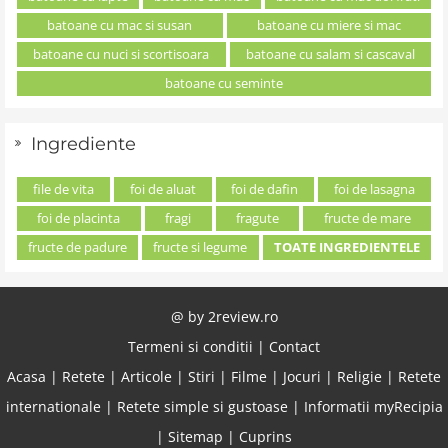
batoane cu mac si susan
batoane cu miere si mac
batoane cu nuci si scortisoara
batoane cu salam si cascaval
batoane cu seminte
Ingrediente
file de vita
foi de aluat
foi de dafin
foi de lasagna
foi de placinta
fragi
fragute
fructe de mare
fructe de padure
fructe si legume
TOATE INGREDIENTELE
@ by
2review.ro
Termeni si conditii
|
Contact
Acasa
|
Retete
|
Articole
|
Stiri
|
Filme
|
Jocuri
|
Religie
|
Retete
internationale
|
Retete simple si gustoase
|
Informatii myRecipia
|
Sitemap
|
Cuprins