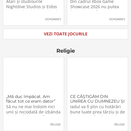
părintele genului stealth
de lansare. Când îl vom
Atari și studiourile
Din cadrul Xbox Game
pe platformele moderne
putea juca
Nightdive Studios și Eidos
Showcase 2026 nu putea
Montreal au anunțat jocul
lipsi Minecraft Dungeons II,
Thief: The Dark Project
care, pe lângă un nou
GO4GAMES
GO4GAMES
Remastered pentru
trailer, a primit și data
PlayStation 5, PlayStation 4,
oficială de lansare. Astfel,
Xbox Series X|S, Nintendo
pasionații se vor putea
VEZI TOATE JOCURILE
Switch 2, Nintendo Switch
aventura în Minecraft
și PC (prin intermediul
Dungeons II […]The post
Steam, Epic […]The
Video: Minecraft
Religie
„Mă duc împăcat. Am
CE CÂŞTIGĂM DIN
făcut tot ce eram dator”
UNIREA CU DUMNEZEU ŞI
CU FRAŢII (VI)
Să nu ne mai îndoim nici
Iadul va fi plin cu hotărâri
unii şi niciodată de izbânda
bune luate prea târziu şi de
şi viitorul acestei sfinte
lacrimi nemângâiate
Lucrări!… Domnul a
vărsate prea târziu. Lumea
RELIGIE
RELIGIE
înfiinţat-o – şi nimeni n-o va
e plină de păgâni şi de