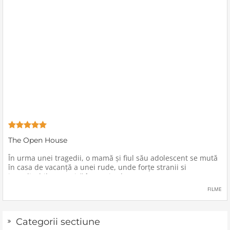
The Open House
În urma unei tragedii, o mamă şi fiul său adolescent se mută
în casa de vacanţă a unei rude, unde forţe stranii si
inexplicabile conspiră împotriva lor.
FILME
Categorii sectiune