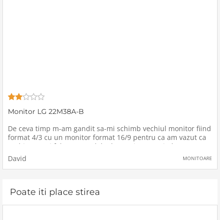
Monitor LG 22M38A-B
De ceva timp m-am gandit sa-mi schimb vechiul monitor fiind
format 4/3 cu un monitor format 16/9 pentru ca am vazut ca
multi oameni folosesc modele de monitoare noi, deoarece
cele vechi nu se mai intrebuintesc asa de bine in zilele
David
MONITOARE
noastre si chiar
Poate iti place stirea