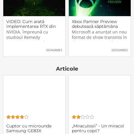
Urmăriți în
VIDEO: Cum arată
Xbox Partner Preview
implementarea RTX din
debutează săptămâna
Alan Wake II
aceasta. Când și unde va
NVIDIA, împreună cu
Microsoft a anunțat un nou
putea fi vizionat
studioul Remedy
format de show transmis în
Entertainment, au lansat
direct pe Internet: Xbox
un nou clip video dedicat
Partner Preview, primul
GO4GAMES
GO4GAMES
implementării rutinelor RTX
episod urmând să fie
(Ray Tracing și DLSS) din
difuzat chiar mâine, 25
jocul Alan Wake II. După
octombrie 2023, începând
Articole
cum puteți vedea și în
cu 20:00 (ora României).
secvențele de mai jos,
Show-ul va putea […]The
[…]The post VIDEO: Cum
post Xbox Partner
Cuptor cu microunde
„Miraculoșii” - Un miracol
Samsung GE83X
pentru copii?