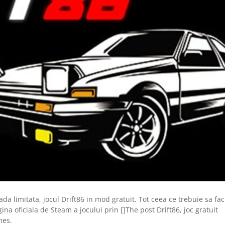
a limitata, jocul Drift86 in mod gratuit. Tot ceea ce trebuie sa fac
ina oficiala de Steam a jocului prin []The post Drift86, joc gratuit
mes.