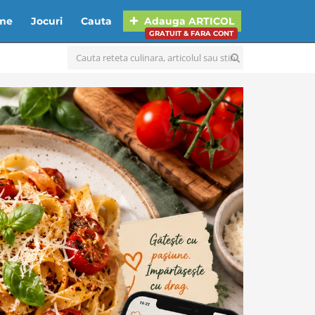
lme
Jocuri
Cauta
Adauga
ARTICOL
GRATUIT & FARA CONT