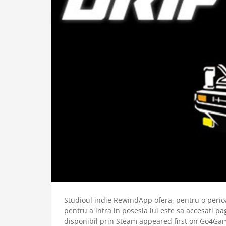
Studioul indie RewindApp ofera, pentru o perioad
pentru a intra in posesia lui este sa accesati pag
disponibil prin Steam appeared first on Go4Ga