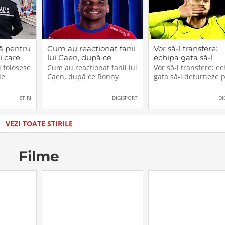
ă pentru
Cum au reacționat fanii
Vor să-l transfere:
i care
lui Caen, după ce
echipa gata să-l
cest
Ronny Labonne a fost
deturneze pe Rad
 folosesc
Cum au reacționat fanii lui
Vor să-l transfere: e
2026.
prezentat oficial la
Drăgușin din drum
de
Caen, după ce Ronny
gata să-l deturneze 
FCSB
către Juventus!
n, iar
Labonne a fost prezentat
Radu Drăgușin din
ătoresc
oficial la FCSB
drumul către Juventu
ȘTIRI
DIGISPORT
DI
zul sau
lăti un
ia în care
VEZI TOATE STIRILE
u
Filme