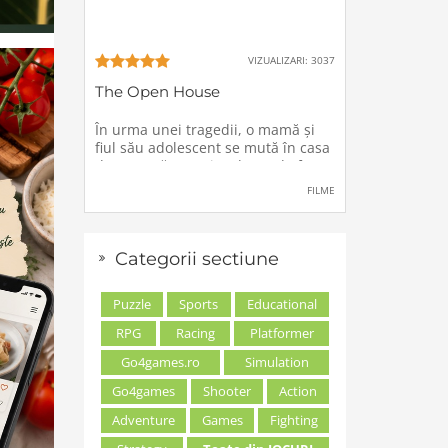
VIZUALIZARI: 3037
The Open House
În urma unei tragedii, o mamă şi
fiul său adolescent se mută în casa
de vacanţă a unei rude, unde forţe
stranii si inexplicabile conspiră
FILME
împotriva lor.
Categorii sectiune
Puzzle
Sports
Educational
RPG
Racing
Platformer
Go4games.ro
Simulation
Go4games
Shooter
Action
Adventure
Games
Fighting