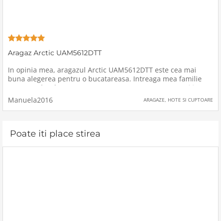
Aragaz Arctic UAM5612DTT
In opinia mea, aragazul Arctic UAM5612DTT este cea mai
buna alegerea pentru o bucatareasa. Intreaga mea familie
este mandra de acest aragaz cumparat cu 2 saptamani in
urma.Inainte de acest nou aragaz, aveam altul foarte vechi,
Manuela2016
ARAGAZE, HOTE SI CUPTOARE
ruginit, pe care-l
Poate iti place stirea