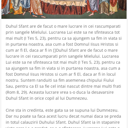
Duhul Sfant are de facut o mare lucrare in cei rascumparati
prin sangele Mielului. Lucrarea Lui este sa ne sfinteasca tot
mai mult (I Tes 5, 23), pentru ca sa ajungem sa fim in viata si
in purtarea noastra, asa cum a fost Domnul Iisus Hristos si
cum ar fi El, daca ar fi in []Duhul Sfant are de facut o mare
lucrare in cei rascumparati prin sangele Mielului. Lucrarea
Lui este sa ne sfinteasca tot mai mult (I Tes 5, 23), pentru ca
sa ajungem sa fim in viata si in purtarea noastra, asa cum a
fost Domnul Iisus Hristos si cum ar fi El, daca ar fi in locul
nostru. Suntem randuiti sa fim asemenea chipului Fiului
Sau, pentru ca El sa fie cel intai nascut dintre mai multi frati
(Rom 8, 29). Aceasta lucrare vrea s-o duca la desavarsire
Duhul Sfant in orice copil al lui Dumnezeu.
Cine sta in credinta, este gata sa se supuna lui Dumnezeu.
Dar nu poate sa faca acest lucru decat numai daca se preda
in totul calauzirii Duhului Sfant. Duhul Sfant ia in stapanire