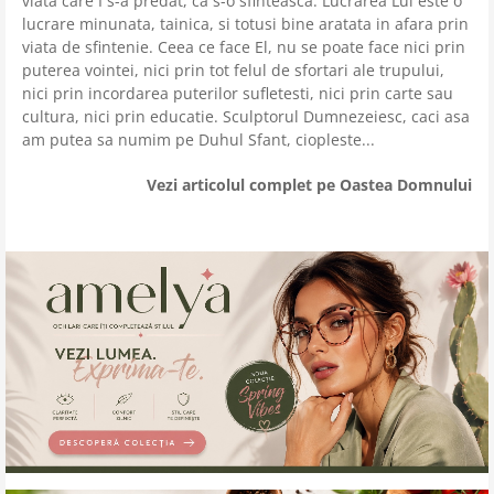
viata care I s-a predat, ca s-o sfinteasca. Lucrarea Lui este o
lucrare minunata, tainica, si totusi bine aratata in afara prin
viata de sfintenie. Ceea ce face El, nu se poate face nici prin
puterea vointei, nici prin tot felul de sfortari ale trupului,
nici prin incordarea puterilor sufletesti, nici prin carte sau
cultura, nici prin educatie. Sculptorul Dumnezeiesc, caci asa
am putea sa numim pe Duhul Sfant, ciopleste...
Vezi articolul complet pe Oastea Domnului