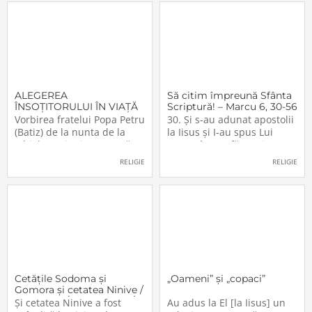
ALEGEREA
Să citim împreună Sfânta
ÎNSOŢITORULUI ÎN VIAŢĂ
Scriptură! – Marcu 6, 30-56
Vorbirea fratelui Popa Petru
30. Şi s-au adunat apostolii
(Batiz) de la nunta de la
la Iisus şi I-au spus Lui
Ighiel – 17 iunie 1979 Mă
toate câte au făcut şi au
adresez, în primul rând,
învăţat. 31. Şi El le-a zis:
RELIGIE
RELIGIE
celor care ne-au prilejuit
Veniţi voi înşivă de o parte,
bucuria aceasta: mirelui şi
în loc pustiu, şi odihniţi-vă
miresei. Dragă mire şi
puţin. Căci mulţi erau care
mireasă, ca să vă arătăm
veneau şi mulţi erau care
dragostea pe care am avut-
se
o
Cetăţile Sodoma şi
„Oameni” și „copaci”
Gomora şi cetatea Ninive /
SODOMA ÉS GOMORA ÉS
Şi cetatea Ninive a fost
Au adus la El [la Iisus] un