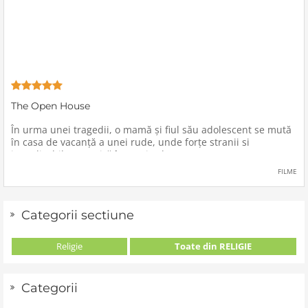
The Open House
În urma unei tragedii, o mamă şi fiul său adolescent se mută
în casa de vacanţă a unei rude, unde forţe stranii si
inexplicabile conspiră împotriva lor.
FILME
Categorii sectiune
Religie
Toate din RELIGIE
Categorii