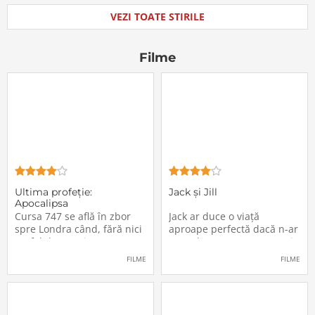
VEZI TOATE STIRILE
Filme
Ultima profeţie:
Jack și Jill
Apocalipsa
Cursa 747 se află în zbor
Jack ar duce o viață
spre Londra când, fără nici
aproape perfectă dacă n-ar
un fel de avertisment,
avea de suportat o excepție
pasagerii încep să dispară
extrem de supărătoare,
FILME
FILME
în mod misterios de pe
care-i cade pe cap de
locurile lor. Teroarea și
sărbători - sora lui
haosul se răspândesc nu
geamănă - Jill. În fiecare an
doar printre cei din avion,
el trebuie să suporte o