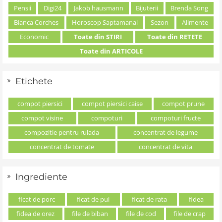
Pensii
Digi24
Jakob hausmann
Bijuterii
Brenda Song
Bianca Corches
Horoscop Saptamanal
Sezon
Alimente
Economic
Toate din STIRI
Toate din RETETE
Toate din ARTICOLE
Etichete
compot piersici
compot piersici caise
compot prune
compot visine
compoturi
compoturi fructe
compozitie pentru rulada
concentrat de legume
concentrat de tomate
concentrat de vita
Ingrediente
ficat de porc
ficat de pui
ficat de rata
fidea
fidea de orez
file de biban
file de cod
file de crap