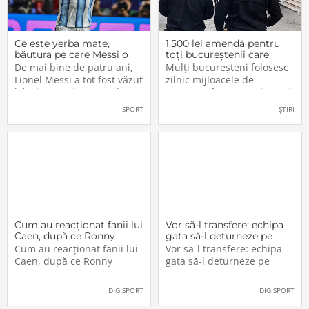
Ce este yerba mate,
1.500 lei amendă pentru
băutura pe care Messi o
toți bucureștenii care
bea înainte de meciurile
refuză să facă acest lucru
De mai bine de patru ani,
Mulți bucureșteni folosesc
din Campionatul Mondial
acum, în 2026.
Lionel Messi a tot fost văzut
zilnic mijloacele de
2026
bând un ceai extrem de
transport în comun, iar unii
popular în Argentina. Este
dintre ei călătoresc adesea
SPORT
ȘTIRI
vorba despre yerba mate, o
cu autobuzul sau tramvaiul
plantă tradițională sud-
fără a plăti un bilet. Iar în
americană mai populară
situația în care dau nas în
decât cafeaua. Are
nas cu controlorii […]
numeroase […]
Cum au reacționat fanii lui
Vor să-l transfere: echipa
Caen, după ce Ronny
gata să-l deturneze pe
Labonne a fost prezentat
Radu Drăgușin din drumul
Cum au reacționat fanii lui
Vor să-l transfere: echipa
oficial la FCSB
către Juventus!
Caen, după ce Ronny
gata să-l deturneze pe
Labonne a fost prezentat
Radu Drăgușin din drumul
oficial la FCSB
către Juventus!
DIGISPORT
DIGISPORT