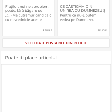
Fraţilor, noi ne apropiem,
CE CÂŞTIGĂM DIN
poate, fără băgare de
UNIREA CU DUMNEZEU ŞI
seamă de aceşti «munţi»
CU FRAŢII (V)
„(…) Mă cutremur când calc
Pentru că nu-L putem
cu nevrednicie aceste
vedea pe Dumnezeu,
locuri pe unde au trecut
aceasta nu ne răpeşte
înaintaşii noştri. Şi cred că
libertatea şi dreptul de a-L
RELIGIE
RELIGIE
nu numai eu sunt în
simţi. Dumnezeu a
postura aceasta. M-am
înzestrat pe om, creatura
gândit, de multe ori, chiar
Sa, cu cinci simţuri. Ceea ce
VEZI TOATE POSTARILE DIN RELIGIE
când mergeam pe
nu vedem simţim, sau
drumuşorul de la Livada
mirosim, au pipăim etc. etc.
Beiuşului, prima
Prezenţa lui Dumnezeu se
Poate iti place articolul