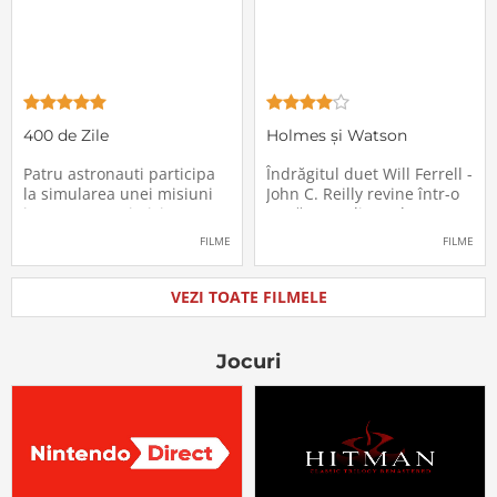
ci peste tot în lume, căci
agasantă vizită de
Thanksgiving a
400 de Zile
Holmes și Watson
Patru astronauti participa
Îndrăgitul duet Will Ferrell -
la simularea unei misiuni
John C. Reilly revine într-o
in care sunt trimisi pe o
nouă comedie: Holmes &
planeta indepartata,
Watson, povestea super-
FILME
FILME
pentru a testa efectele
detectivului Sherlock
psihologice pe care le are
Holmes și a asistentului
calatoria in spatiu. Starea
său, dr. Watson, inspirată
VEZI TOATE FILMELE
mentala a astronautilor
de romanul best-seller al
incepe sa se deterioreze
lui Sir Arthur Conan Doyle.
atunci cand pierd
De data
Jocuri