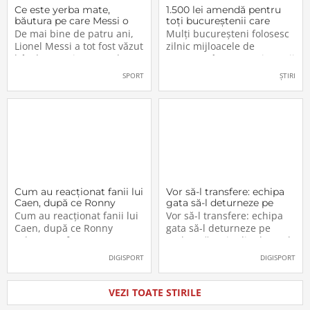
Ce este yerba mate,
1.500 lei amendă pentru
băutura pe care Messi o
toți bucureștenii care
bea înainte de meciurile
refuză să facă acest lucru
De mai bine de patru ani,
Mulți bucureșteni folosesc
din Campionatul Mondial
acum, în 2026.
Lionel Messi a tot fost văzut
zilnic mijloacele de
2026
bând un ceai extrem de
transport în comun, iar unii
popular în Argentina. Este
dintre ei călătoresc adesea
SPORT
ȘTIRI
vorba despre yerba mate, o
cu autobuzul sau tramvaiul
plantă tradițională sud-
fără a plăti un bilet. Iar în
americană mai populară
situația în care dau nas în
decât cafeaua. Are
nas cu controlorii […]
numeroase […]
Cum au reacționat fanii lui
Vor să-l transfere: echipa
Caen, după ce Ronny
gata să-l deturneze pe
Labonne a fost prezentat
Radu Drăgușin din drumul
Cum au reacționat fanii lui
Vor să-l transfere: echipa
oficial la FCSB
către Juventus!
Caen, după ce Ronny
gata să-l deturneze pe
Labonne a fost prezentat
Radu Drăgușin din drumul
oficial la FCSB
către Juventus!
DIGISPORT
DIGISPORT
VEZI TOATE STIRILE