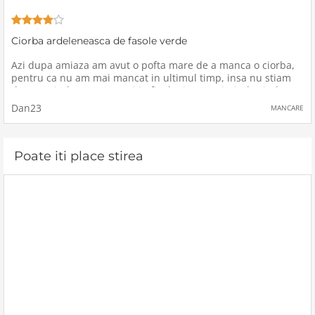
Ciorba ardeleneasca de fasole verde
Azi dupa amiaza am avut o pofta mare de a manca o ciorba,
pentru ca nu am mai mancat in ultimul timp, insa nu stiam
de care ciorba sa gatesc si in final mi-am amintit de ciorba
ardeleneasca de fasole verde pe care mi-o facea bunica mea
Dan23
MANCARE
in copilarie
Poate iti place stirea