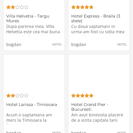
Villa Helvetia - Targu
Hotel Express - Braila (3
Mures
stele)
Dupa parerea mea, Villa
Cu doua saptamani in
Helvetia este cea mai buna
urma am fost cu sotia mea
cazare din frumosul oras
la Braila pentru niste
Targu Mures, pentru ca am
treburi personale, insa a
bogdan
bogdan
HOTEL
HOTEL
avut parte de tot ceea ce
trebuit sa stam 3 zile, de
am avut nevoie pentru
aceea am ales sa cautam
noaptea care a trebuit s-o
un hotel, bineinteles unul
innoptez la aceasta locatie,
modest care sa aiba un
iar pretul a fost unul foarte
pret accesibil, dar si cu
acceptabil
ceva servicii si dotari
Hotel Larissa - Timisoara
Hotel Grand Pier -
Bucuresti
Acum o saptamana am
Am avut binevoita placere
mers la Timisoara la
de a vizita capitala tarii
festivitatea de deschidere a
noastre, Bucuresti, care
facultatii mele, acolo unde
dupa parerea mea este un
bogdan
bogdan
HOTEL
HOTEL