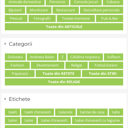
Animale domestice
Pensiune
Console jocuri
Cabana
Bijuterii
Monitoare
Restaurant
Dezvoltare personala
Pescuit
Fotografii
Trasee montane
Pub & Bar
Toate din ARTICOLE
Categorii
Dulceata
Andreea Balan
Z
Cătălina Isopescu
Sufleuri
Fashion
Divertisment
Religie
Fotbal Extern
Paparazzi
Toate din RETETE
Toate din STIRI
Toate din RELIGIE
Etichete
taieti
taieti chinezesti
tailanda
taintei de casa
taite
taitei
taitei
taitei chinezesti
taitei chinezesti cu legume