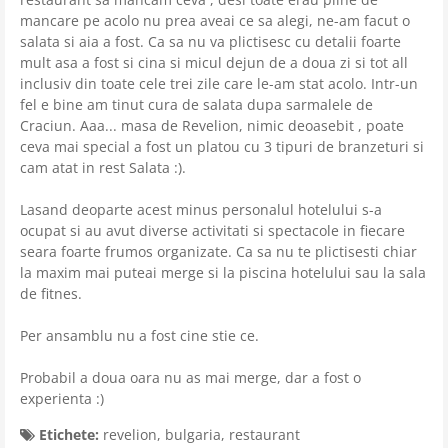
mancare pe acolo nu prea aveai ce sa alegi, ne-am facut o
salata si aia a fost. Ca sa nu va plictisesc cu detalii foarte
mult asa a fost si cina si micul dejun de a doua zi si tot all
inclusiv din toate cele trei zile care le-am stat acolo. Intr-un
fel e bine am tinut cura de salata dupa sarmalele de
Craciun. Aaa... masa de Revelion, nimic deoasebit , poate
ceva mai special a fost un platou cu 3 tipuri de branzeturi si
cam atat in rest Salata :).
Lasand deoparte acest minus personalul hotelului s-a
ocupat si au avut diverse activitati si spectacole in fiecare
seara foarte frumos organizate. Ca sa nu te plictisesti chiar
la maxim mai puteai merge si la piscina hotelului sau la sala
de fitnes.
Per ansamblu nu a fost cine stie ce.
Probabil a doua oara nu as mai merge, dar a fost o
experienta :)
Etichete:
revelion
,
bulgaria
,
restaurant