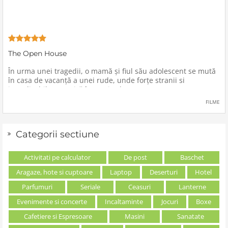
The Open House
În urma unei tragedii, o mamă şi fiul său adolescent se mută
în casa de vacanţă a unei rude, unde forţe stranii si
inexplicabile conspiră împotriva lor.
FILME
Categorii sectiune
Activitati pe calculator
De post
Baschet
Aragaze, hote si cuptoare
Laptop
Deserturi
Hotel
Parfumuri
Seriale
Ceasuri
Lanterne
Evenimente si concerte
Incaltaminte
Jocuri
Boxe
Cafetiere si Espresoare
Masini
Sanatate