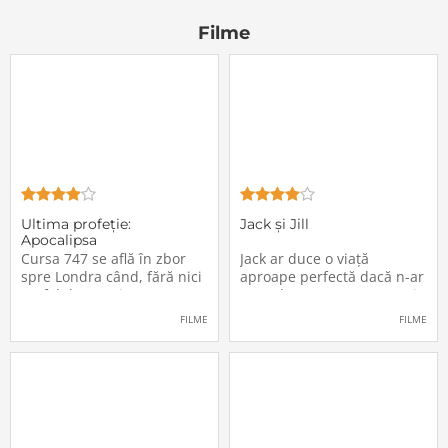
Filme
Ultima profeţie:
Jack și Jill
Apocalipsa
Cursa 747 se află în zbor
Jack ar duce o viață
spre Londra când, fără nici
aproape perfectă dacă n-ar
un fel de avertisment,
avea de suportat o excepție
pasagerii încep să dispară
extrem de supărătoare,
FILME
FILME
în mod misterios de pe
care-i cade pe cap de
locurile lor. Teroarea și
sărbători - sora lui
haosul se răspândesc nu
geamănă - Jill. În fiecare an
doar printre cei din avion,
el trebuie să suporte o
ci peste tot în lume, căci
agasantă vizită de
Thanksgiving a