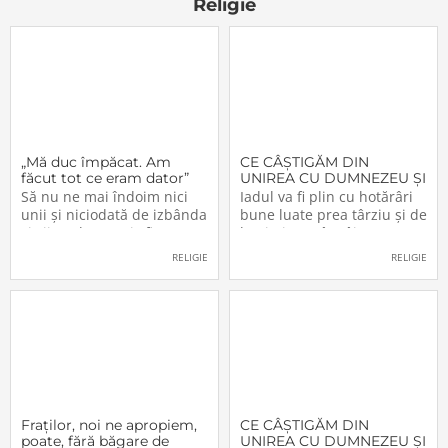
Religie
„Mă duc împăcat. Am
CE CÂŞTIGĂM DIN
făcut tot ce eram dator”
UNIREA CU DUMNEZEU ŞI
CU FRAŢII (VI)
Să nu ne mai îndoim nici
Iadul va fi plin cu hotărâri
unii şi niciodată de izbânda
bune luate prea târziu şi de
şi viitorul acestei sfinte
lacrimi nemângâiate
Lucrări!… Domnul a
vărsate prea târziu. Lumea
RELIGIE
RELIGIE
înfiinţat-o – şi nimeni n-o va
e plină de păgâni şi de
mai putea desfiinţa.
păcătoşi nemântuiţi, care
Domnul o conduce – şi
nu primesc Jertfa Crucii,
nimeni nu o va mai putea
singura scăpare, singurul
opri. Domnul o apără – şi
mijloc pentru a se
Fraţilor, noi ne apropiem,
CE CÂŞTIGĂM DIN
poate, fără băgare de
UNIREA CU DUMNEZEU ŞI