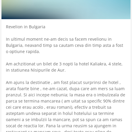
Revelion in Bulgaria
In ultimul moment ne-am decis sa facem revelionu in
Bulgaria, neavand timp sa cautam ceva din timp asta a fost
o optiune rapida.
Am achzitionat un bilet de 3 nopti la hotel Kaliakra, 4 stele,
in statiunea Nisipurile de Aur.
Am ajuns la destinatie , am fost placut surprinsi de hotel ,
arata foarte bine , ne-am cazat, dupa care am mers sa luam
pranzul. Si aici incepe nebunia; la masa era o imbulzeala de
parca se termina mancarea ( am uitat sa specific 90% dintre
cei care erau acolo , erau romani), efectiv a trebuit sa
asteptam undeva separat in holul hotelului sa termine
oameni a se imbulzii la mancare, pot sa spun ca am ramas
socat de reactia lor. Pana la urma reusim sa ajungem in
restaurant sa mancam ceva , desi toate erau pline de