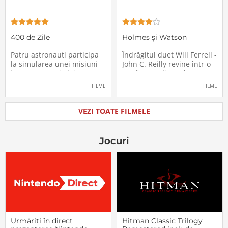
400 de Zile
Holmes și Watson
Patru astronauti participa
Îndrăgitul duet Will Ferrell -
la simularea unei misiuni
John C. Reilly revine într-o
in care sunt trimisi pe o
nouă comedie: Holmes &
planeta indepartata,
Watson, povestea super-
FILME
FILME
pentru a testa efectele
detectivului Sherlock
psihologice pe care le are
Holmes și a asistentului
calatoria in spatiu. Starea
său, dr. Watson, inspirată
VEZI TOATE FILMELE
mentala a astronautilor
de romanul best-seller al
incepe sa se deterioreze
lui Sir Arthur Conan Doyle.
atunci cand pierd
De data
Jocuri
Urmăriți în direct
Hitman Classic Trilogy