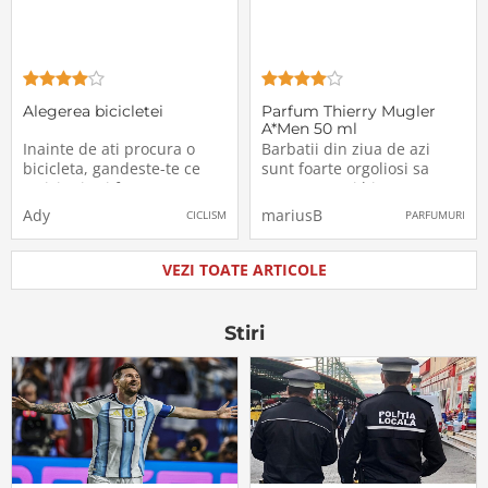
pentru turistii
Sunglasses
Alegerea bicicletei
Parfum Thierry Mugler
A*Men 50 ml
Inainte de ati procura o
Barbatii din ziua de azi
bicicleta, gandeste-te ce
sunt foarte orgoliosi sa
activitati vei face cu
arate cat mai bine, sa
aceasta, deoarece exista
atraga prin aspectul lor,
Ady
mariusB
CICLISM
PARFUMURI
modele diferite, cu
dar si prin mirosul
proprietati diferie.Exista 4
parfumului pe care acestia
categorii mari de biciclete:
il detin, de aceea am ales
VEZI TOATE ARTICOLE
cursiere, Mountain Bike,
sa achizitionez un parfum
bicilete hybrid sau urbane
care sa aiba o intensitate si
(biciclete de oras)
o persistenta buna
Stiri