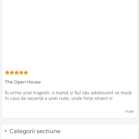
The Open House
În urma unei tragedii, o mamă şi fiul său adolescent se mută
în casa de vacanţă a unei rude, unde forţe stranii si
inexplicabile conspiră împotriva lor.
FILME
Categorii sectiune