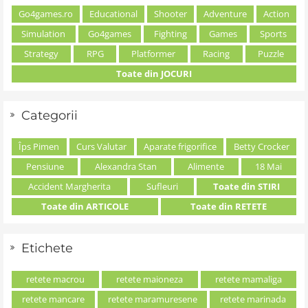
Go4games.ro
Educational
Shooter
Adventure
Action
Simulation
Go4games
Fighting
Games
Sports
Strategy
RPG
Platformer
Racing
Puzzle
Toate din JOCURI
Categorii
Îps Pimen
Curs Valutar
Aparate frigorifice
Betty Crocker
Pensiune
Alexandra Stan
Alimente
18 Mai
Accident Margherita
Sufleuri
Toate din STIRI
Toate din ARTICOLE
Toate din RETETE
Etichete
retete macrou
retete maioneza
retete mamaliga
retete mancare
retete maramuresene
retete marinada