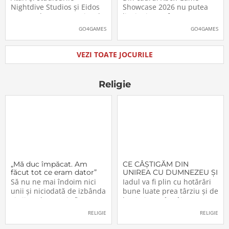
pe platformele moderne
putea juca
Nightdive Studios și Eidos
Showcase 2026 nu putea
Montreal au anunțat jocul
lipsi Minecraft Dungeons II,
Thief: The Dark Project
care, pe lângă un nou
GO4GAMES
GO4GAMES
Remastered pentru
trailer, a primit și data
PlayStation 5, PlayStation 4,
oficială de lansare. Astfel,
Xbox Series X|S, Nintendo
pasionații se vor putea
VEZI TOATE JOCURILE
Switch 2, Nintendo Switch
aventura în Minecraft
și PC (prin intermediul
Dungeons II […]The post
Steam, Epic […]The
Video: Minecraft
Religie
„Mă duc împăcat. Am
CE CÂŞTIGĂM DIN
făcut tot ce eram dator”
UNIREA CU DUMNEZEU ŞI
CU FRAŢII (VI)
Să nu ne mai îndoim nici
Iadul va fi plin cu hotărâri
unii şi niciodată de izbânda
bune luate prea târziu şi de
şi viitorul acestei sfinte
lacrimi nemângâiate
Lucrări!… Domnul a
vărsate prea târziu. Lumea
RELIGIE
RELIGIE
înfiinţat-o – şi nimeni n-o va
e plină de păgâni şi de
mai putea desfiinţa.
păcătoşi nemântuiţi, care