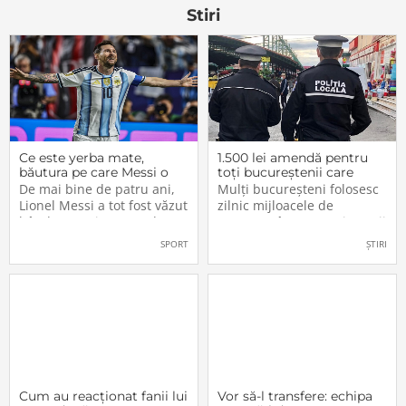
13 zaruri (dacă vă e
acord cu aceasta vizita, am
Stiri
plecat a doua
Ce este yerba mate,
1.500 lei amendă pentru
băutura pe care Messi o
toți bucureștenii care
bea înainte de meciurile
refuză să facă acest lucru
De mai bine de patru ani,
Mulți bucureșteni folosesc
din Campionatul Mondial
acum, în 2026.
Lionel Messi a tot fost văzut
zilnic mijloacele de
2026
bând un ceai extrem de
transport în comun, iar unii
popular în Argentina. Este
dintre ei călătoresc adesea
SPORT
ȘTIRI
vorba despre yerba mate, o
cu autobuzul sau tramvaiul
plantă tradițională sud-
fără a plăti un bilet. Iar în
americană mai populară
situația în care dau nas în
decât cafeaua. Are
nas cu controlorii […]
numeroase […]
Cum au reacționat fanii lui
Vor să-l transfere: echipa