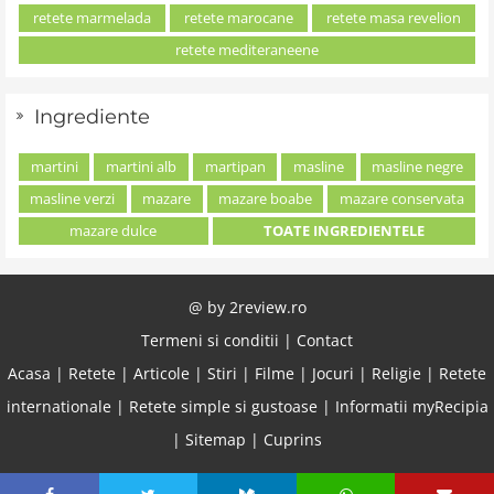
retete marmelada
retete marocane
retete masa revelion
retete mediteraneene
Ingrediente
martini
martini alb
martipan
masline
masline negre
masline verzi
mazare
mazare boabe
mazare conservata
mazare dulce
TOATE INGREDIENTELE
@ by
2review.ro
Termeni si conditii
|
Contact
Acasa
|
Retete
|
Articole
|
Stiri
|
Filme
|
Jocuri
|
Religie
|
Retete
internationale
|
Retete simple si gustoase
|
Informatii myRecipia
|
Sitemap
|
Cuprins