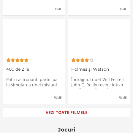
un fel de avertisment,
avea de suportat o excepție
pasagerii încep să dispară
extrem de supărătoare,
FILME
FILME
în mod misterios de pe
care-i cade pe cap de
locurile lor. Teroarea și
sărbători - sora lui
haosul se răspândesc nu
geamănă - Jill. În fiecare an
doar printre cei din avion,
el trebuie să suporte o
ci peste tot în lume, căci
agasantă vizită de
Thanksgiving a
400 de Zile
Holmes și Watson
Patru astronauti participa
Îndrăgitul duet Will Ferrell -
la simularea unei misiuni
John C. Reilly revine într-o
in care sunt trimisi pe o
nouă comedie: Holmes &
planeta indepartata,
Watson, povestea super-
FILME
FILME
pentru a testa efectele
detectivului Sherlock
psihologice pe care le are
Holmes și a asistentului
calatoria in spatiu. Starea
său, dr. Watson, inspirată
VEZI TOATE FILMELE
mentala a astronautilor
de romanul best-seller al
incepe sa se deterioreze
lui Sir Arthur Conan Doyle.
atunci cand pierd
De data
Jocuri