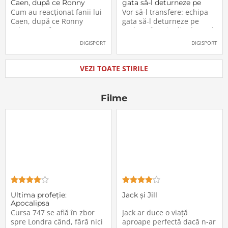
Caen, după ce Ronny
gata să-l deturneze pe
Labonne a fost prezentat
Radu Drăgușin din drumul
Cum au reacționat fanii lui
Vor să-l transfere: echipa
oficial la FCSB
către Juventus!
Caen, după ce Ronny
gata să-l deturneze pe
Labonne a fost prezentat
Radu Drăgușin din drumul
oficial la FCSB
către Juventus!
DIGISPORT
DIGISPORT
VEZI TOATE STIRILE
Filme
Ultima profeţie:
Jack și Jill
Apocalipsa
Cursa 747 se află în zbor
Jack ar duce o viață
spre Londra când, fără nici
aproape perfectă dacă n-ar