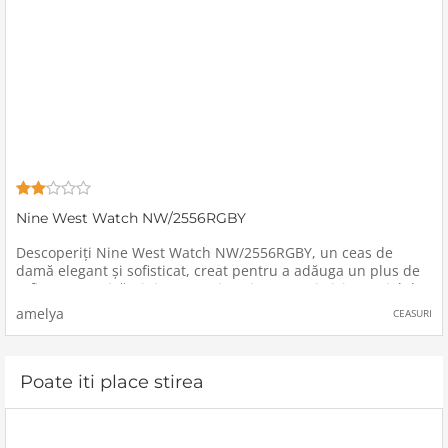
Nine West Watch NW/2556RGBY
Descoperiți Nine West Watch NW/2556RGBY, un ceas de
damă elegant și sofisticat, creat pentru a adăuga un plus de
rafinament oricărei ținute.Design și CaracteristiciMaterialul
Căpciorului: Confecționat din aliaj de înaltă calitate
amelya
CEASURI
Poate iti place stirea