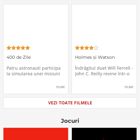
locurile lor. Teroarea și
sărbători - sora lui
haosul se răspândesc nu
geamănă - Jill. În fiecare an
doar printre cei din avion,
el trebuie să suporte o
ci peste tot în lume, căci
agasantă vizită de
Thanksgiving a
400 de Zile
Holmes și Watson
Patru astronauti participa
Îndrăgitul duet Will Ferrell -
la simularea unei misiuni
John C. Reilly revine într-o
in care sunt trimisi pe o
nouă comedie: Holmes &
planeta indepartata,
Watson, povestea super-
FILME
FILME
pentru a testa efectele
detectivului Sherlock
psihologice pe care le are
Holmes și a asistentului
calatoria in spatiu. Starea
său, dr. Watson, inspirată
VEZI TOATE FILMELE
mentala a astronautilor
de romanul best-seller al
incepe sa se deterioreze
lui Sir Arthur Conan Doyle.
atunci cand pierd
De data
Jocuri