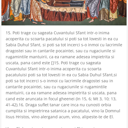
15. Poti trage cu sageata Cuvantului Sfant intr-o inima
acoperita cu scoarta pacatului si poti sa tot lovesti in ea cu
Sabia Duhul Sfant, si poti sa tot incerci s-o inmoi cu lacrimile
dragostei sau in cantarile pocaintei, sau cu rugaciunile si
rugamintile mantuirii, ca ea ramane adesea impietrita si
uscata, pana cand este []15. Poti trage cu sageata
Cuvantului Sfant intr-o inima acoperita cu scoarta
pacatuluisi poti sa tot lovesti in ea cu Sabia Duhul Sfant,si
poti sa tot incerci s-o inmoi cu lacrimile dragostei sau in
cantarile pocaintei, sau cu rugaciunile si rugamintile
mantuirii, ca ea ramane adesea impietrita si uscata, pana
cand este aruncata in focul gheenei (In 15, 6; Mt 3, 10; 13,
41-42).16. Draga suflet tanar care inca nu cunosti orbia
cumplita si impietrirea satanica a pacatului, vino la Domnul
Iisus Hristos, vino alergand acum, vino, alipeste-te de El.