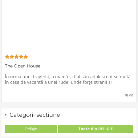
The Open House
În urma unei tragedii, o mamă şi fiul său adolescent se mută
în casa de vacanţă a unei rude, unde forţe stranii si
inexplicabile conspiră împotriva lor.
FILME
Categorii sectiune
Religie
Toate din RELIGIE