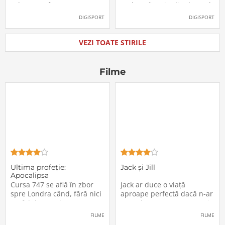
Labonne a fost prezentat
Radu Drăgușin din drumul
oficial la FCSB
către Juventus!
DIGISPORT
DIGISPORT
VEZI TOATE STIRILE
Filme
Ultima profeţie:
Jack și Jill
Apocalipsa
Cursa 747 se află în zbor
Jack ar duce o viață
spre Londra când, fără nici
aproape perfectă dacă n-ar
un fel de avertisment,
avea de suportat o excepție
pasagerii încep să dispară
extrem de supărătoare,
FILME
FILME
în mod misterios de pe
care-i cade pe cap de