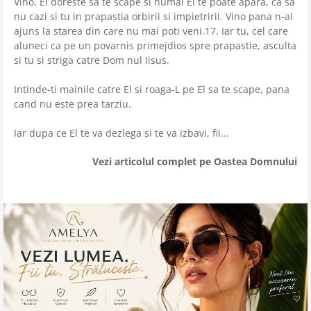
Vino, El doreste sa te scape si numai El te poate apara, ca sa
nu cazi si tu in prapastia orbirii si impietririi. Vino pana n-ai
ajuns la starea din care nu mai poti veni.17. Iar tu, cel care
aluneci ca pe un povarnis primejdios spre prapastie, asculta
si tu si striga catre Dom nul Iisus.
Intinde-ti mainile catre El si roaga-L pe El sa te scape, pana
cand nu este prea tarziu.
Iar dupa ce El te va dezlega si te va izbavi, fii...
Vezi articolul complet pe Oastea Domnului