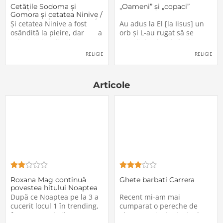
Cetăţile Sodoma şi
„Oameni” și „copaci”
Gomora şi cetatea Ninive /
SODOMA ÉS GOMORA ÉS
Şi cetatea Ninive a fost
Au adus la El [la Iisus] un
osândită la pieire, dar a
orb şi L-au rugat să se
scăpat prin căinţă şi
atingă de el. Şi luând pe
întoarcere la Dumnezeu
orb de mână, l-a scos afară
RELIGIE
RELIGIE
Istoria cetăţii Ninive, din
din sat şi, scuipând în ochii
Biblie, are multă
lui şi punându-Şi mâinile
asemănare cu istoria
peste el, l-a întrebat dacă
Articole
cetăţilor Sodoma şi
vede ceva. Şi el, ridicându-
Gomora. O mare
şi ochii, a
asemănare, dar şi o
Roxana Mag continuă
Ghete barbati Carrera
povestea hitului Noaptea
pe la 3 cu Iubi, iubi, o piesă
După ce Noaptea pe la 3 a
Recent mi-am mai
în colaborare cu
cucerit locul 1 în trending,
cumparat o pereche de
frumoasa artistă, Roxana
ghete, motivul principal