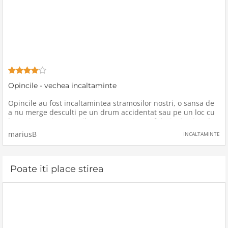
Opincile - vechea incaltaminte
Opincile au fost incaltamintea stramosilor nostri, o sansa de
a nu merge desculti pe un drum accidentat sau pe un loc cu
lucruri ascutite.Opincile nu prea mai sunt folosite in ziua de
azi, fiind doar piese de muzeu sau souvenir-uri pentru turistii
mariusB
INCALTAMINTE
Poate iti place stirea