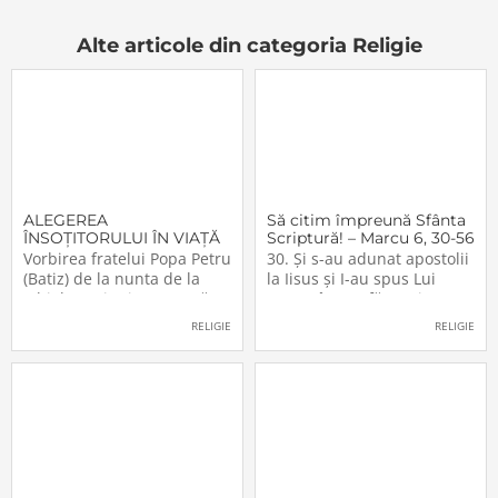
Alte articole din categoria Religie
ALEGEREA
Să citim împreună Sfânta
ÎNSOŢITORULUI ÎN VIAŢĂ
Scriptură! – Marcu 6, 30-56
Vorbirea fratelui Popa Petru
30. Şi s-au adunat apostolii
(Batiz) de la nunta de la
la Iisus şi I-au spus Lui
Ighiel – 17 iunie 1979 Mă
toate câte au făcut şi au
adresez, în primul rând,
învăţat. 31. Şi El le-a zis:
RELIGIE
RELIGIE
celor care ne-au prilejuit
Veniţi voi înşivă de o parte,
bucuria aceasta: mirelui şi
în loc pustiu, şi odihniţi-vă
miresei. Dragă mire şi
puţin. Căci mulţi erau care
mireasă, ca să vă arătăm
veneau şi mulţi erau care
dragostea pe care am avut-
se
o