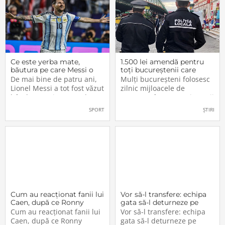
Ce este yerba mate,
1.500 lei amendă pentru
băutura pe care Messi o
toți bucureștenii care
bea înainte de meciurile
refuză să facă acest lucru
De mai bine de patru ani,
Mulți bucureșteni folosesc
din Campionatul Mondial
acum, în 2026.
Lionel Messi a tot fost văzut
zilnic mijloacele de
2026
bând un ceai extrem de
transport în comun, iar unii
popular în Argentina. Este
dintre ei călătoresc adesea
SPORT
ȘTIRI
vorba despre yerba mate, o
cu autobuzul sau tramvaiul
plantă tradițională sud-
fără a plăti un bilet. Iar în
americană mai populară
situația în care dau nas în
decât cafeaua. Are
nas cu controlorii […]
numeroase […]
Cum au reacționat fanii lui
Vor să-l transfere: echipa
Caen, după ce Ronny
gata să-l deturneze pe
Labonne a fost prezentat
Radu Drăgușin din drumul
Cum au reacționat fanii lui
Vor să-l transfere: echipa
oficial la FCSB
către Juventus!
Caen, după ce Ronny
gata să-l deturneze pe