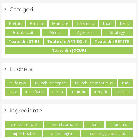
Categorii
Preturi
Bijuterii
Mancare
Lili Sandu
Taxe
Tenis
Bucatarasii
Media
Agerpres
Strategy
Toate din STIRI
Toate din ARTICOLE
Toate din RETETE
Toate din JOCURI
Etichete
trufe raw
trunchi de copac
trunchi de merlucius
tuci
tuica
tuica fiarta
tulcea
tulumbe
tumeric
tunischi
Ingrediente
piersici coapte
piersici compot
piper
piper alb
piper boabe
piper negru
piper negru macinat