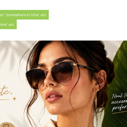
sert `Somewhere in time` aici
ime` aici