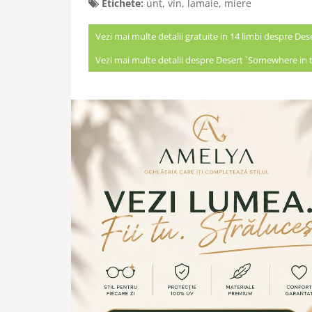
Etichete:
unt
,
vin
,
lamaie
,
miere
Vezi mai multe detalii gratuite in 14 limbi despre De
Vezi mai multe detalii despre Desert `Somewhere in t