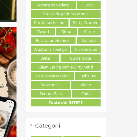
Reteta de vedeta
Copii
Scoala de gatit bucataras
Bucataras hai-hui
Betty Crocker
Tipsuri
Sirop
Carne
Bucataras efeminin
Sufleuri
Aluaturi si foietaje
Ciorbe/supe
Dieta
Cu de toate
Clean Eating with a Dirty Mind
Casa bucatarasilor
Bebelusi
Bucatarasii
Video
Serious Eats
Cafea
Toate din RETETE
Categorii