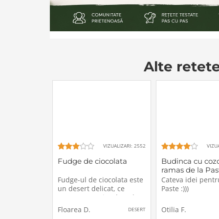
Alte retet
VIZUALIZARI: 2552
VIZU
Fudge de ciocolata
Budinca cu coz
ramas de la Pas
Fudge-ul de ciocolata este
Cateva idei pent
un desert delicat, ce
Paste :)))
seamana cu ciocolata de
casa dar este mai fin, se
Floarea D.
Otilia F.
DESERT
topeste in gura, are o