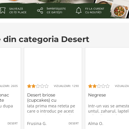
e din categoria Desert
ALIZARI: 2605
VIZUALIZARI: 1290
VIZUALIZA
onac
Desert briose
Negrese
te
(cupcakes) cu
buttercream
ru dupa
Iata prima mea reteta pe
Intr-un vas se amest
care o introduc pe acest
untul, zaharul, laptel
site. Ma tineam demult sa
cele 2 linguri de caca
fac aceste briose decorate
pune vasul pe foc si 
Frusina G.
Alma O.
DESERT
DESERT
in stil american, si in
amesteca continuu 