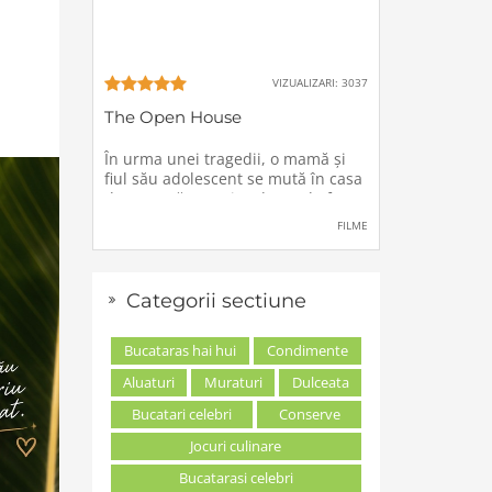
VIZUALIZARI: 3037
The Open House
În urma unei tragedii, o mamă şi
fiul său adolescent se mută în casa
de vacanţă a unei rude, unde forţe
stranii si inexplicabile conspiră
FILME
împotriva lor.
Categorii sectiune
Bucataras hai hui
Condimente
Aluaturi
Muraturi
Dulceata
Bucatari celebri
Conserve
Jocuri culinare
Bucatarasi celebri