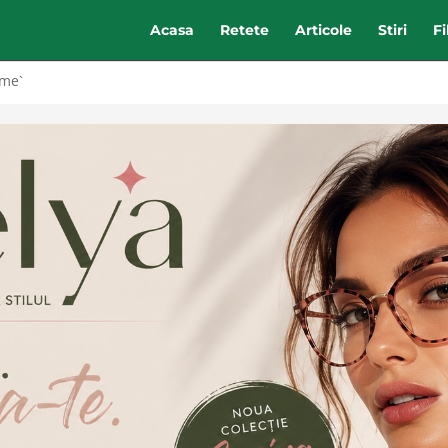
Acasa
Retete
Articole
Stiri
F
ime`