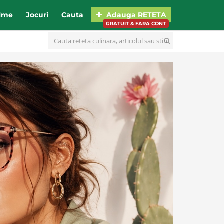
ilme
Jocuri
Cauta
Adauga
RETETA
GRATUIT & FARA CONT