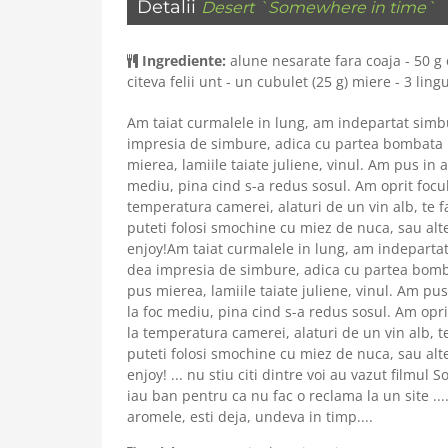
Detalii
Desert `Somewhere in time`
Ingrediente:
alune nesarate fara coaja - 50 g 
citeva felii unt - un cubulet (25 g) miere - 3 lingu
Am taiat curmalele in lung, am indepartat simbur
impresia de simbure, adica cu partea bombata in
mierea, lamiile taiate juliene, vinul. Am pus in a
mediu, pina cind s-a redus sosul. Am oprit focul,
temperatura camerei, alaturi de un vin alb, te face 
puteti folosi smochine cu miez de nuca, sau alte
enjoy!Am taiat curmalele in lung, am indepartat s
dea impresia de simbure, adica cu partea bombat
pus mierea, lamiile taiate juliene, vinul. Am pus
la foc mediu, pina cind s-a redus sosul. Am oprit
la temperatura camerei, alaturi de un vin alb, te fa
puteti folosi smochine cu miez de nuca, sau alte
enjoy! ... nu stiu citi dintre voi au vazut film
iau ban pentru ca nu fac o reclama la un site ..
aromele, esti deja, undeva in timp....