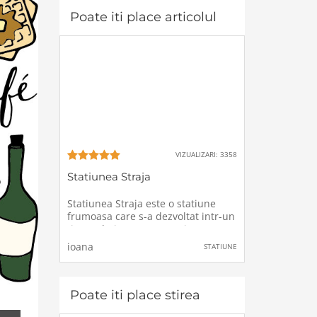
Poate iti place articolul
VIZUALIZARI: 3358
Statiunea Straja
Statiunea Straja este o statiune
frumoasa care s-a dezvoltat intr-un
timp relativ scurt. In statiune se
poate ajunge si cu masina dar si cu
ioana
STATIUNE
telegondola.Optiuni de cazare sunt
foarte multe spre exemplu: Hotel
Victoria, Hotel Alpin, Cabana
Montana
Poate iti place stirea