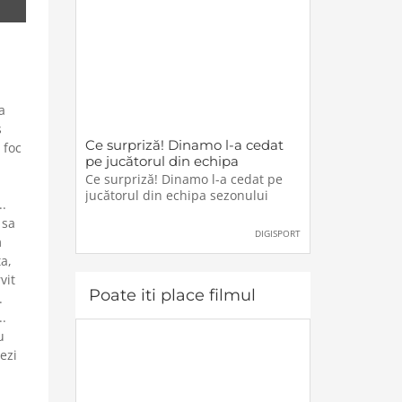
a
s
Ce surpriză! Dinamo l-a cedat
 foc
pe jucătorul din echipa
sezonului
Ce surpriză! Dinamo l-a cedat pe
jucătorul din echipa sezonului
..
 sa
DIGISPORT
m
ta,
vit
Poate iti place filmul
.
..
u
ezi