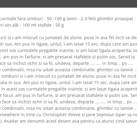
curmale fara simburi - 50 -100 g lamii - 2-3 felii ghimbir proaspat -
ri vin alb - 100 ml stafide - 50 g
ii si i-am inlocuit cu jumatati de alune, puse in asa fel incit sa de
 sus. Am pus in tigaie, untul, l-am lasat 15 sec, dupa care am pu
cest sos curmalele pregatite inainte, si am lasat tigaia acoperita, la
 am pus in farfurie, si am presarat stafidele si putin sos. Servit la
sa inchizi ochii si sa fii, undeva, departe .... .... in timp... ps ....
 combinatii, insa nu uitati aceasta combinatie, ghimbir cu lamiie ..
imburii si i-am inlocuit cu jumatati de alune, puse in asa fel incit
a in sus. Am pus in tigaie, untul, l-am lasat 15 sec, dupa care a
 in acest sos curmalele pregatite inainte, si am lasat tigaia acoperi
 focul, am pus in farfurie, si am presarat stafidele si putin sos. Ser
ce sa inchizi ochii si sa fii, undeva, departe .... .... in timp... ps ...
 combinatii, insa nu uitati aceasta combinatie, ghimbir cu lamiie ..
ul Somewhere in time cu Christopher Reeve si Jane Seymour (sper sa n
..). Asadar am denumit acest desert asa pentru ca atunci cind savur